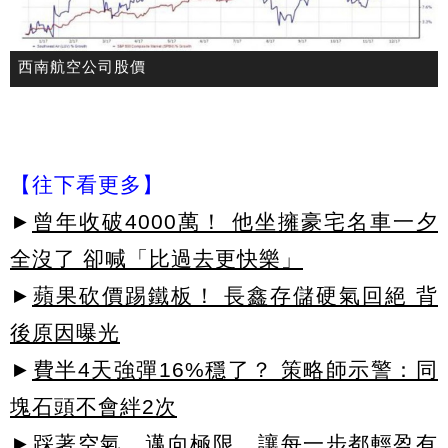
西南航空公司股價
【往下看更多】
►
曾年收破4000萬！ 他坐擁豪宅名車一夕
全沒了 卻喊「比過去更快樂」
►
蘋果砍價踢鐵板！ 長鑫存儲硬氣回絕 背
後原因曝光
►
費半4天強彈16%穩了？ 策略師示警：同
塊石頭不會絆2次
►踩著空氣，邁向極限，讓每一步都輕盈有