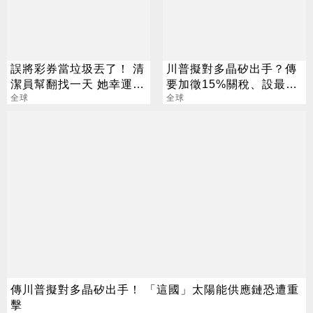
誤將彩券當垃圾丟了！ 清
川普擬對多晶矽出手？傳
潔員幫翻找一天 她幸運撿
要加徵15%關稅、設最低
回3700萬
全球
進口價
全球
傳川普擬對多晶矽出手！ 「這國」太陽能供應鏈恐遭重
擊