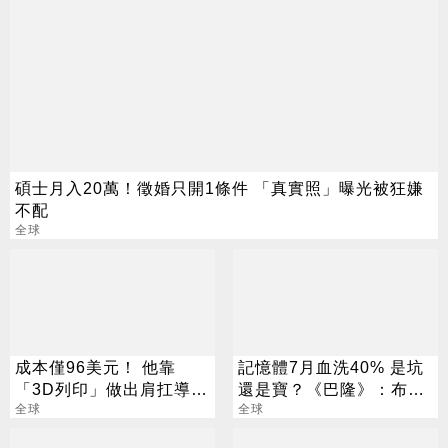
碩士月入20萬！徵婚只開1條件 「真實照」曝光被狂嫌
不配
全球
成本僅96美元！ 他靠
記憶體7月血洗40% 是坑
「3D列印」做出肩扛導引
還是寶？《巴隆》：布局
飛彈 專家全嚇傻
全球
好機會
全球