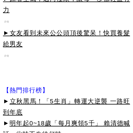
力
PR
►女友看到未來公公頭頂後驚呆！快買養髮
給男友
PR
【熱門排行榜】
►
立秋黑馬！「5生肖」轉運大逆襲 一路旺
到年底
►
明年起0~18歲「每月爽領5千」 賴清德喊