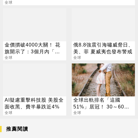
全球
金價摜破4000大關！ 花
俄8.8強震引海嘯威脅日、
旗開示了：3個月內「跌
美、菲 夏威夷也發布警戒
到這」
全球
全球
AI疑慮重擊科技股 美股全
全球出軌排名「這國
面收黑、費半暴跌近4%
51%」居冠！ 30～60歲
全球
男性是高風險族群
全球
推薦閱讀