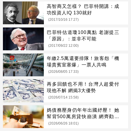
高智商又怎樣？ 巴菲特開講：成
功投資人IQ 130就好
(2017/10/16 17:27)
巴菲特估道瓊100萬點 老謝提三
「原因」：並非不可能
(2017/09/22 12:00)
年繳2.5萬還要排隊！旅客怨「機
場貴賓室塞爆」一票人共鳴
(2026/08/05 17:33)
再多回饋也不用！台灣人超愛付
現他不解 網揭3大優勢
(2026/07/14 15:58)
媽債務壓身仍年年出國紓壓！ 她
幫背500萬房貸快崩潰 網齊勸快
逃
(2026/06/26 18:01)