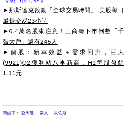
►
那斯達克啟動「全球交易時間」 美股每日
最長交易23小時
►
6.4萬名股東注意！三商壽下市倒數「千
張大戶」還有245人
►
個股：新車效益＋需求回升，巨大
(9921)Q2獲利站八季新高，H1每股盈餘
1.11元
關鍵字：
亞馬遜
、
裁員
、
貝佐斯