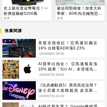
史上最珍貴金幣曝光！一
被迫同類相食！加拿大科
枚價值飆破5200萬
學家：80年內北極熊恐滅
全球
絕
全球
推薦閱讀
美股全面收紅！亞馬遜狂飆近
16% 台積電ADR漲0.23%
(2026/08/01 09:50)
AI競爭白熱化！ 亞馬遜報喜漲
10% 蘋果「Siri AI」未登場先摔
8%
(2026/07/31 09:50)
《玩具總動員5》票房高也沒用？
迪士尼爆大規模裁員 皮克斯成
「重災區」
(2026/07/23 10:43)
AI時代易失業？ Google總經理