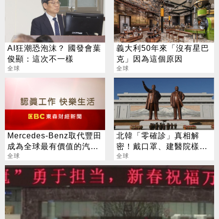
AI狂潮恐泡沫？ 國發會葉
義大利50年來「沒有星巴
俊顯：這次不一樣
克」因為這個原因
全球
全球
Mercedes-Benz取代豐田
北韓「零確診」真相解
成為全球最有價值的汽車
密！戴口罩、建醫院樣樣
品牌
全球
來
全球