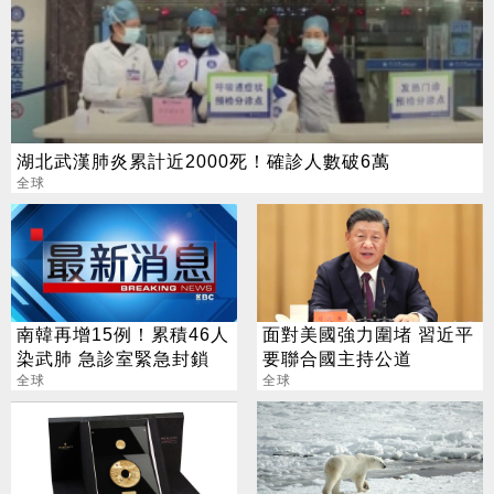
湖北武漢肺炎累計近2000死！確診人數破6萬
全球
南韓再增15例！累積46人
面對美國強力圍堵 習近平
染武肺 急診室緊急封鎖
要聯合國主持公道
全球
全球