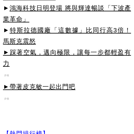
►
鴻海科技日明登場 將與輝達暢談「下波產
業革命」
►
特斯拉德國廠「這數據」比同行高3倍！
馬斯克震怒
►踩著空氣，邁向極限，讓每一步都輕盈有
力
PR
►帶著皮克敏一起出門吧
PR
【熱門排行榜】