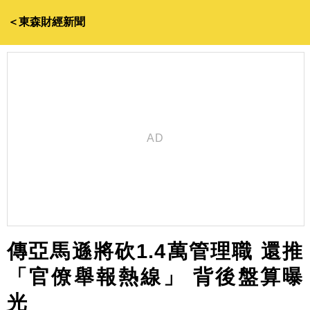
＜東森財經新聞
傳亞馬遜將砍1.4萬管理職 還推
「官僚舉報熱線」 背後盤算曝
光