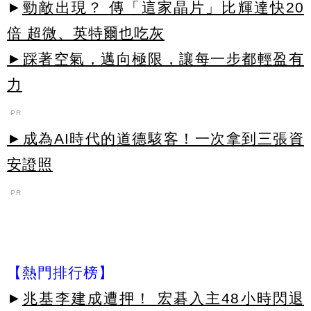
►
勁敵出現？ 傳「這家晶片」比輝達快20
倍 超微、英特爾也吃灰
►踩著空氣，邁向極限，讓每一步都輕盈有
力
PR
►成為AI時代的道德駭客！一次拿到三張資
安證照
PR
【熱門排行榜】
►
兆基李建成遭押！ 宏碁入主48小時閃退