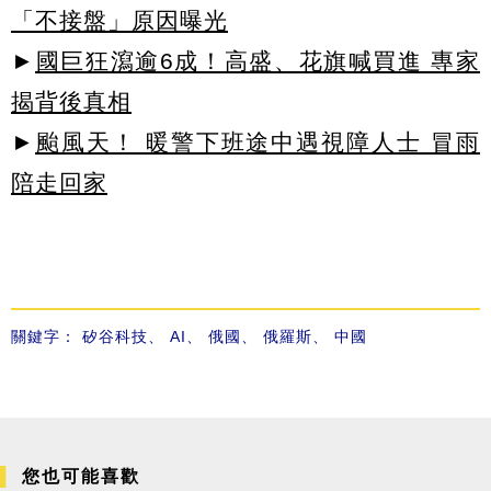
「不接盤」原因曝光
►
國巨狂瀉逾6成！高盛、花旗喊買進 專家
揭背後真相
►
颱風天！ 暖警下班途中遇視障人士 冒雨
陪走回家
關鍵字：
矽谷科技
、
AI
、
俄國
、
俄羅斯
、
中國
您也可能喜歡