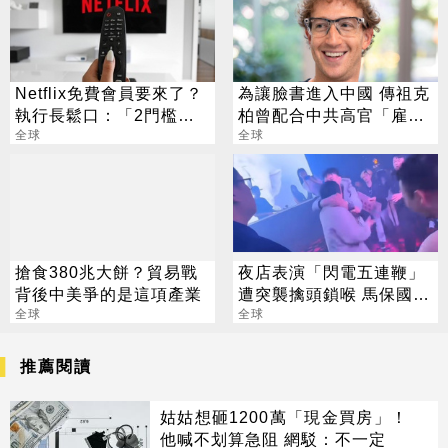
Netflix免費會員要來了？
為讓臉書進入中國 傳祖克
執行長鬆口：「2門檻」
柏曾配合中共高官「雇
是關鍵
全球
300人審查異見」
全球
搶食380兆大餅？貿易戰
夜店表演「閃電五連鞭」
背後中美爭的是這項產業
遭突襲擒頭鎖喉 馬保國
全球
氣：不講武德
全球
推薦閱讀
姑姑想砸1200萬「現金買房」！
他喊不划算急阻 網駁：不一定