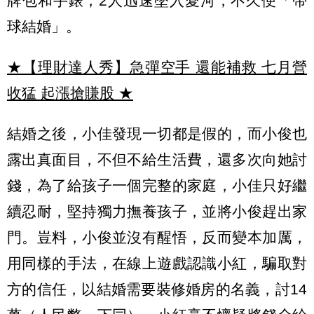
牌包和手錶，2人迅速墜入愛河，不久便「帶
球結婚」。
★【理財達人秀】急彈空手 還能補救 七月營
收猛 起漲搶賺股
★
結婚之後，小佳發現一切都是假的，而小俊也
露出真面目，不但不給生活費，還多次向她討
錢，為了給孩子一個完整的家庭，小佳只好繼
續忍耐，堅持獨力撫養孩子，並將小俊趕出家
門。豈料，小俊並沒有醒悟，反而變本加厲，
用同樣的手法，在線上遊戲認識小紅，騙取對
方的信任，以結婚需要裝修婚房的名義，討14