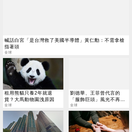
喊話白宮「是台灣救了美國半導體」黃仁勳：不需拿槍
指著頭
全球
租用熊貓只養2年就退
劉德華、王菲曾代言的
貨？大馬動物園洩原因
「服飾巨頭」風光不再
全球
6年關店3千家
全球