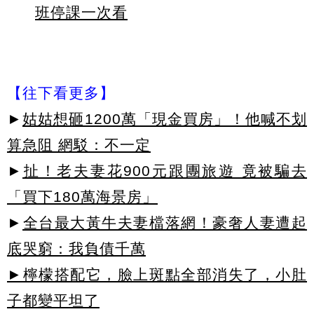
班停課一次看
【往下看更多】
►
姑姑想砸1200萬「現金買房」！他喊不划
算急阻 網駁：不一定
►
扯！老夫妻花900元跟團旅遊 竟被騙去
「買下180萬海景房」
►
全台最大黃牛夫妻檔落網！豪奢人妻遭起
底哭窮：我負債千萬
►檸檬搭配它，臉上斑點全部消失了，小肚
子都變平坦了