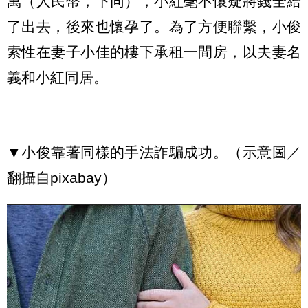
萬（人民幣，下同），小紅毫不懷疑將錢全給
了出去，後來也懷孕了。為了方便聯繫，小俊
索性在妻子小佳的樓下承租一間房，以夫妻名
義和小紅同居。
▼小俊靠著同樣的手法詐騙成功。（示意圖／
翻攝自pixabay）