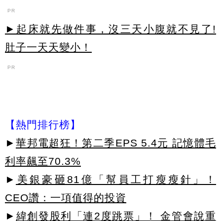
PR
►起床就先做件事，沒三天小腹就不見了!
肚子一天天變小！
PR
【熱門排行榜】
►
華邦電超狂！第二季EPS 5.4元 記憶體毛
利率飆至70.3%
►
美銀豪砸81億「幫員工打瘦瘦針」！
CEO讚：一項值得的投資
►
緯創發股利「連2度跳票」！ 金管會說重