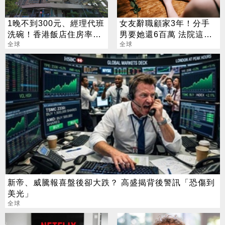
1晚不到300元、經理代班
女友辭職顧家3年！分手
洗碗！香港飯店住房率僅
男要她還6百萬 法院這樣
剩2成
全球
判
全球
新帝、威騰報喜盤後卻大跌？ 高盛揭背後警訊「恐傷到
美光」
全球