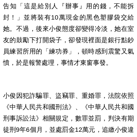
告知「這是給別人『辦事』用的錢，不能拆
封！」並將裝有10萬現金的黑色塑膠袋交給
她。不過，後來小俊態度卻變得冷淡，她在室
友的鼓勵下打開袋子，卻發現裡面是銀行點鈔
員練習所用的「練功券」，頓時感到震驚又氣
憤，於是報警處理，事情才東窗事發。
小俊因犯詐騙罪、盜竊罪、重婚罪，法院依照
《中華人民共和國刑法》、《中華人民共和國
刑事訴訟法》相關規定，數罪並罰，判決有期
徒刑9年6個月，並處罰金12萬元，追繳小俊違