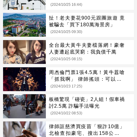
(2024/10/25 16:44)
扯！老夫妻花900元跟團旅遊 竟
被騙去「買下180萬海景房」
(2024/10/25 09:30)
全台最大黃牛夫妻檔落網！豪奢
人妻遭起底哭窮：我負債千萬
(2024/10/25 08:15)
周杰倫門票1張4.5萬！黃牛囂嗆
「抓我啊」 律師搖頭：可以判7
年
(2024/10/23 17:25)
板橋驚現「碰瓷」2人組！假車禍
討2.5萬 詐騙手法曝光
(2024/10/22 08:53)
律師誆慈濟買疫苗「狠詐10億」
北檢查扣豪宅、搜出158公斤黃