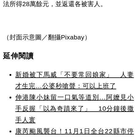
法所得28萬餘元，並返還各被害人。
（封面示意圖／翻攝Pixabay）
延伸閱讀
新婚被下馬威「不要常回娘家」 人妻
才生完…公婆秒嗆聲：可以上班了
伸港陳小妹留一口氣等道別...阿嬤見小
手反握「以為奇蹟來了」 10分鐘後撒
手人寰
康芮颱風襲台！11月1日全台22縣市停