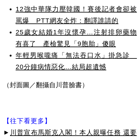
12強中華隊力壓韓國！賽後記者會卻被
罵爆 PTT網友全炸：翻譯誰請的
25歲女結婚1年沒懷孕…注射排卵藥物
有喜了 產檢驚見「9胞胎」傻眼
年輕男喉嚨痛「無法吞口水」掛急診
20分鐘病情惡化…結局超遺憾
（封面圖／翻攝自川普臉書）
【往下看更多】
►
川普宣布馬斯克入閣！本人親曝任務 還要