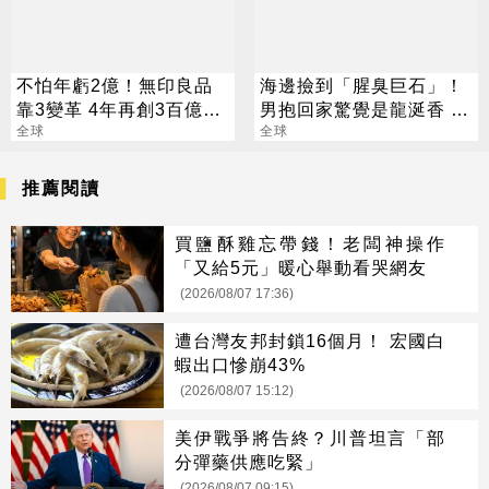
不怕年虧2億！無印良品
海邊撿到「腥臭巨石」！
靠3變革 4年再創3百億營
男抱回家驚覺是龍涎香 爽
收
全球
賺2500萬
全球
推薦閱讀
買鹽酥雞忘帶錢！老闆神操作
「又給5元」暖心舉動看哭網友
(2026/08/07 17:36)
遭台灣友邦封鎖16個月！ 宏國白
蝦出口慘崩43%
(2026/08/07 15:12)
美伊戰爭將告終？川普坦言「部
分彈藥供應吃緊」
(2026/08/07 09:15)