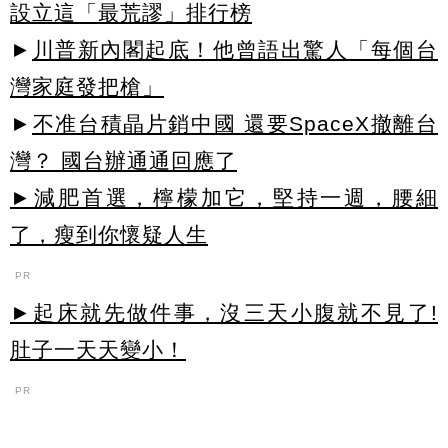
設立這「最荒謬」排行榜
►
川普新內閣起底！他曾語出驚人「每個台
灣家庭發把槍」
►
不准台積晶片銷中國 還要SpaceX撤離台
灣？ 國台辦通通回應了
►減肥首選，檸檬加它，堅持一週，腰細
了，瘦到你懷疑人生
PR
►起床就先做件事，沒三天小腹就不見了!
肚子一天天變小！
PR