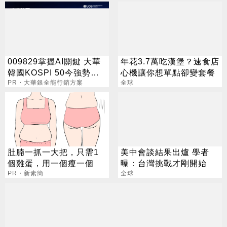
009829掌握AI關鍵 大華
年花3.7萬吃漢堡？速食店
韓國KOSPI 50今強勢開
心機讓你想單點卻變套餐
募
PR・大華銀全能行銷方案
全球
肚腩一抓一大把，只需1
美中會談結果出爐 學者
個雞蛋，用一個瘦一個
曝：台灣挑戰才剛開始
PR・新素簡
全球