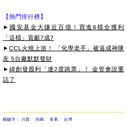
【熱門排行榜】
►
國安基金大賺近百億！買進8檔全獲利
「這檔」貢獻7成7
►
CCL火燒上游！ 「化學老手」被逼成神隊
友 5台廠默默發財
►
緯創發股利「連2度跳票」！ 金管會說重
話了
關鍵字：
川普
、
內閣
、
美軍
、
台灣