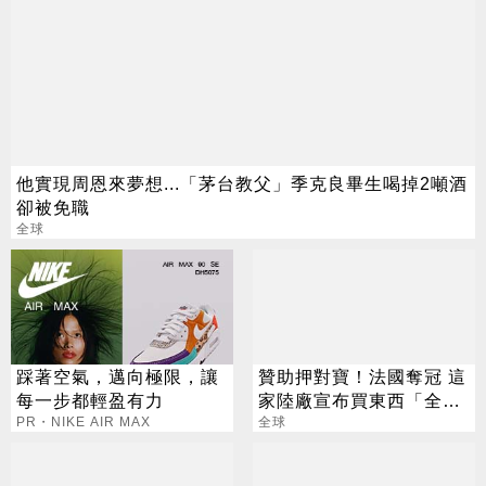
他實現周恩來夢想...「茅台教父」季克良畢生喝掉2噸酒
卻被免職
全球
踩著空氣，邁向極限，讓
贊助押對寶！法國奪冠 這
每一步都輕盈有力
家陸廠宣布買東西「全額
PR・NIKE AIR MAX
退款」
全球