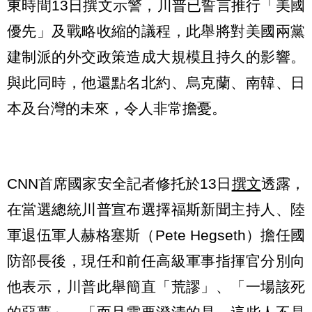
東時間13日撰文示警，川普已誓言推行「美國
優先」及戰略收縮的議程，此舉將對美國兩黨
建制派的外交政策造成大規模且持久的影響。
與此同時，他還點名北約、烏克蘭、南韓、日
本及台灣的未來，令人非常擔憂。
CNN首席國家安全記者修托於13日
撰文
透露，
在當選總統川普宣布選擇福斯新聞主持人、陸
軍退伍軍人赫格塞斯（Pete Hegseth）擔任國
防部長後，現任和前任高級軍事指揮官分別向
他表示，川普此舉簡直「荒謬」、「一場該死