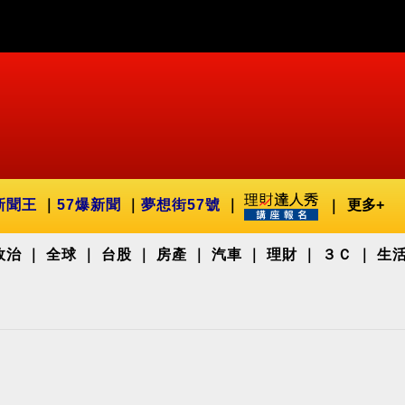
新聞王
57爆新聞
夢想街57號
更多+
政治
全球
台股
房產
汽車
理財
３Ｃ
生