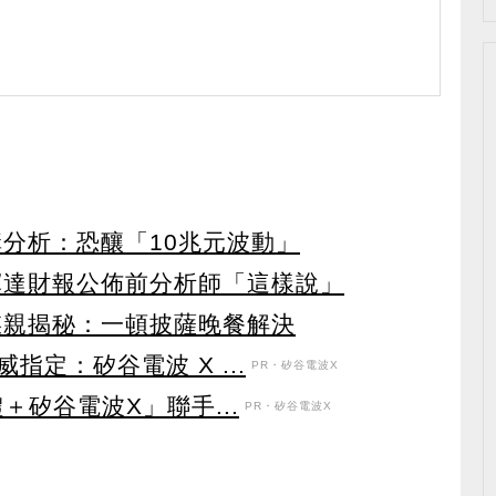
構分析：恐釀「10兆元波動」
輝達財報公佈前分析師「這樣說」
謀親揭秘：一頓披薩晚餐解決
定：矽谷電波 X ...
PR・矽谷電波X
＋矽谷電波X」聯手...
PR・矽谷電波X