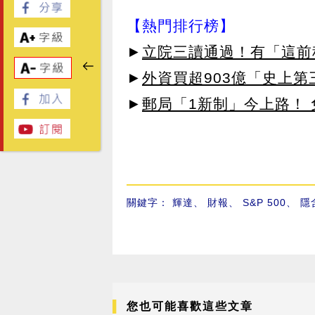
【熱門排行榜】
►
立院三讀通過！有「這前
►
外資買超903億「史上
►
郵局「1新制」今上路！
關鍵字：
輝達
、
財報
、
S&P 500
、
隱
您也可能喜歡這些文章