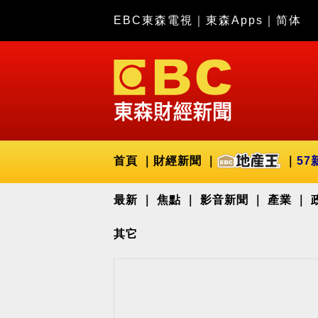
EBC東森電視
｜
東森Apps
｜
简体
首頁
財經新聞
57
最新
焦點
影音新聞
產業
其它