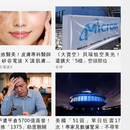
無效醫美！皮膚專科醫師
《大賣空》貝瑞狙空美光！
矽谷電波 X 讓肌膚由
還擴大「5檔」空頭部位
外更強韌
谷電波X
全球
戶遭平倉5700億蒸發！
美國「51區」單日狂震17
推「1375」助度難關
次！專家見數據驚呆：不尋常