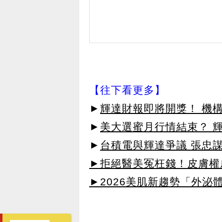
【往下看更多】
►
輝達財報即將開獎！ 機
►
美大選蜜月行情結束？ 
►
台積電與輝達爭議 張忠
►拒絕醫美冤枉錢！皮膚權威指
►2026美肌新趨勢「外泌體