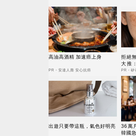
高油高酒精 加速癌上身
拒絕
大推：
內而
PR・安達人壽 安心抗癌
PR・矽
出遊只要帶這瓶，氣色好明亮
36萬
韓國急