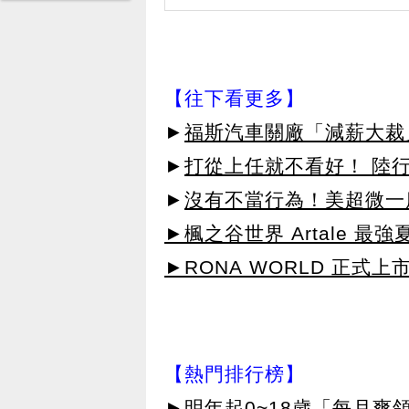
【往下看更多】
►
福斯汽車關廠「減薪大裁
►
打從上任就不看好！ 陸
►
沒有不當行為！美超微一度
►楓之谷世界 Artale 最
►RONA WORLD 正式上市
【熱門排行榜】
►
明年起0~18歲「每月爽