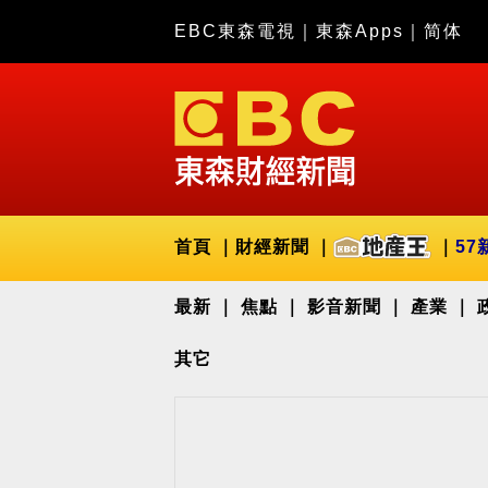
EBC東森電視
｜
東森Apps
｜
简体
首頁
財經新聞
57
最新
焦點
影音新聞
產業
其它