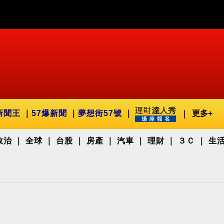
新聞王
57爆新聞
夢想街57號
更多+
政治
全球
台股
房產
汽車
理財
３Ｃ
生