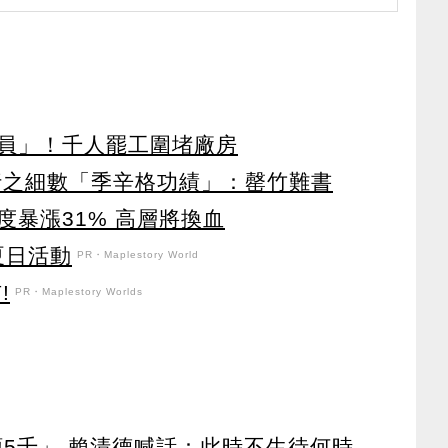
員」！千人罷工圍堵廠房
行之細數「季辛格功績」：罄竹難書
暴漲31% 高層將換血
強夏日活動
PR・Maplestory World
!
PR・Maplestory Worlds
領5千」 賴清德喊話：此時不生待何時