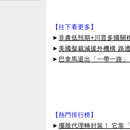
【往下看更多】
►
非農低預期+川普多國關稅
►
美國擬裁減援外機構 路透
►
巴拿馬退出「一帶一路」
【熱門排行榜】
►
擺脫代理轉封裝！ 它靠「