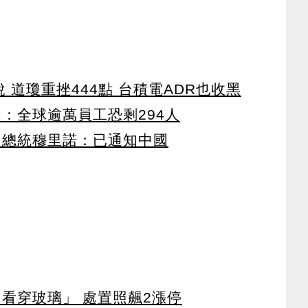
 道瓊重挫444點 台積電ADR也收黑
：全球逾萬員工恐剩294人
 總統穆里諾：已通知中國
看穿玻璃」 處置照飆2漲停