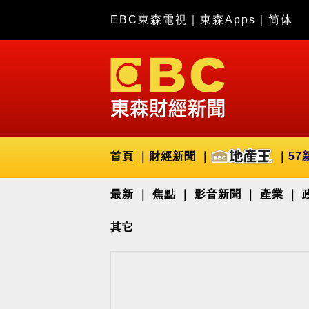
EBC東森電視
｜
東森Apps
｜
简体
首頁
財經新聞
57
最新
焦點
影音新聞
產業
其它