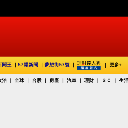
新聞王
57爆新聞
夢想街57號
更多+
政治
全球
台股
房產
汽車
理財
３Ｃ
生