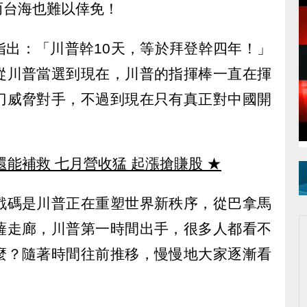
而台海也難以倖免！
指出：「川普幹10天，等於拜登幹四年！」
從川普當選到現在，川普的指揮棒一直在揮
刀威脅對手，不過到現在只有真正對中國開
還能補救 七月營收猛 起漲搶賺股
★
戲碼是川普正在重塑世界新秩序，從巴拿馬
薩走廊，川普第一時間出手，很多人都看不
麼？隨著時間往前推移，慢慢地大家逐漸看