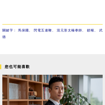
關鍵字：
馬保國
、
閃電五連鞭
、
混元形太極拳師
、
鎖喉
、
武
德
您也可能喜歡