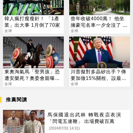
韓人瘋打瘦瘦針！ 「1產
曾年收破4000萬！ 他坐
業」出大事 1月倒了70家
擁豪宅名車一夕全沒了 卻
全球
喊「比過去更快樂」
全球
東奧淘氣馬「聖男孩」恐
川普擬對多晶矽出手？傳
遭安樂死？奧委會親曝下
要加徵15%關稅、設最低
場
全球
進口價
全球
推薦閱讀
馬保國退出武林 轉戰夜店表演
「閃電五連鞭」 出場費破百萬
(2024/07/31 14:31)