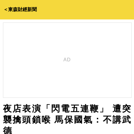
＜東森財經新聞
夜店表演「閃電五連鞭」 遭突
襲擒頭鎖喉 馬保國氣：不講武
德