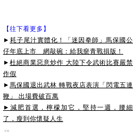
【往下看更多】
►
耗子尾汁實體化！「迷因拳師」馬保國公
仔年底上市 網敲碗：給我瘀青戰損版！
►
杜絕商業惡意炒作 大陸下令武術比賽嚴禁
作假
►
馬保國退出武林 轉戰夜店表演「閃電五連
鞭」 出場費破百萬
►減肥首選，檸檬加它，堅持一週，腰細
了，瘦到你懷疑人生
PR