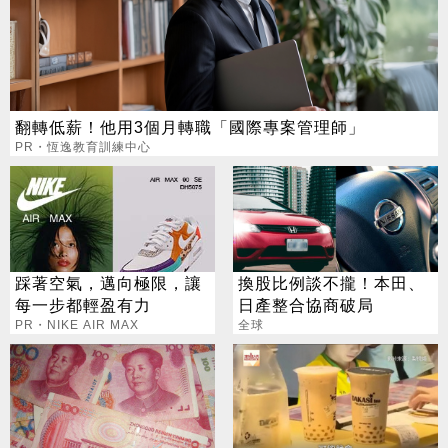
翻轉低薪！他用3個月轉職「國際專案管理師」
PR・恆逸教育訓練中心
踩著空氣，邁向極限，讓
換股比例談不攏！本田、
每一步都輕盈有力
日產整合協商破局
PR・NIKE AIR MAX
全球