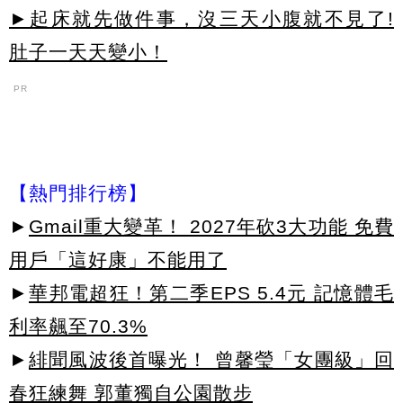
►起床就先做件事，沒三天小腹就不見了!
肚子一天天變小！
PR
【熱門排行榜】
►
Gmail重大變革！ 2027年砍3大功能 免費
用戶「這好康」不能用了
►
華邦電超狂！第二季EPS 5.4元 記憶體毛
利率飆至70.3%
►
緋聞風波後首曝光！ 曾馨瑩「女團級」回
春狂練舞 郭董獨自公園散步