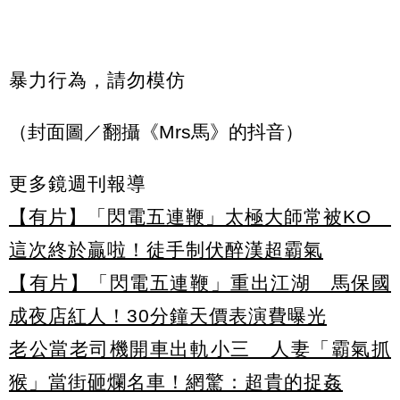
暴力行為，請勿模仿
（封面圖／翻攝《Mrs馬》的抖音）
更多鏡週刊報導
【有片】「閃電五連鞭」太極大師常被KO
這次終於贏啦！徒手制伏醉漢超霸氣
【有片】「閃電五連鞭」重出江湖 馬保國
成夜店紅人！30分鐘天價表演費曝光
老公當老司機開車出軌小三 人妻「霸氣抓
猴」當街砸爛名車！網驚：超貴的捉姦