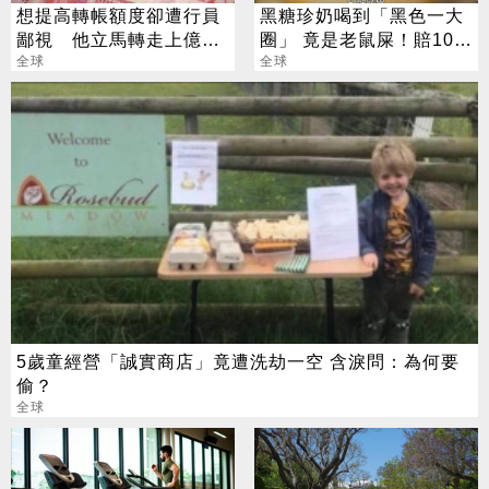
想提高轉帳額度卻遭行員
黑糖珍奶喝到「黑色一大
鄙視 他立馬轉走上億存
圈」 竟是老鼠屎！賠10倍
款 行長急關切
全球
仍難滅怒火
全球
5歲童經營「誠實商店」竟遭洗劫一空 含淚問：為何要
偷？
全球