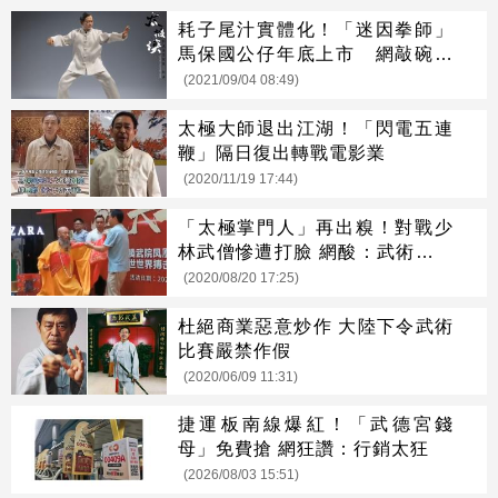
耗子尾汁實體化！「迷因拳師」
馬保國公仔年底上市 網敲碗：
給我瘀青戰損版！
(2021/09/04 08:49)
太極大師退出江湖！「閃電五連
鞭」隔日復出轉戰電影業
(2020/11/19 17:44)
「太極掌門人」再出糗！對戰少
林武僧慘遭打臉 網酸：武術成碰
瓷生意
(2020/08/20 17:25)
杜絕商業惡意炒作 大陸下令武術
比賽嚴禁作假
(2020/06/09 11:31)
捷運板南線爆紅！「武德宮錢
母」免費搶 網狂讚：行銷太狂
(2026/08/03 15:51)