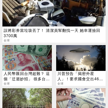
誤將彩券當垃圾丟了！ 清潔員幫翻找一天 她幸運撿回
3700萬
全球
人民幣匯回台灣超難？ 這
川普預告「揭密外星
個「迂迴妙招」 很多台幹
人」！要求國會交出46段
還不知道
全球
影像 不明飛行器全曝光
全球