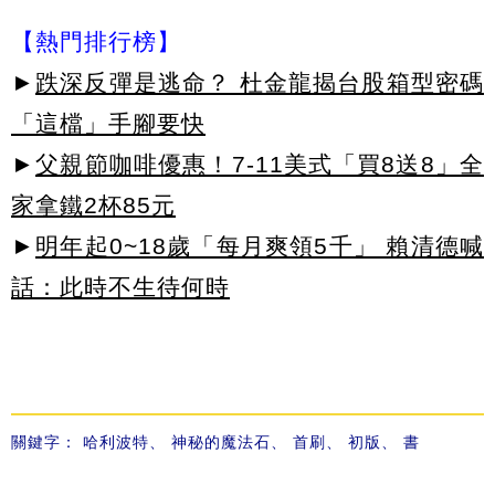
【熱門排行榜】
►
跌深反彈是逃命？ 杜金龍揭台股箱型密碼
「這檔」手腳要快
►
父親節咖啡優惠！7-11美式「買8送8」全
家拿鐵2杯85元
►
明年起0~18歲「每月爽領5千」 賴清德喊
話：此時不生待何時
關鍵字：
哈利波特
、
神秘的魔法石
、
首刷
、
初版
、
書