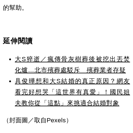
的幫助。
延伸閱讀
大S猝逝／瘋傳骨灰樹葬後被挖出丟焚
化爐…北市殯葬處駁斥 殯葬業者存疑
具俊曄想和大S結婚的真正原因？網友
看完好想哭「這世界有真愛」！國民姐
夫教你從「這點」來挑適合結婚對象
（封面圖／取自Pexels）