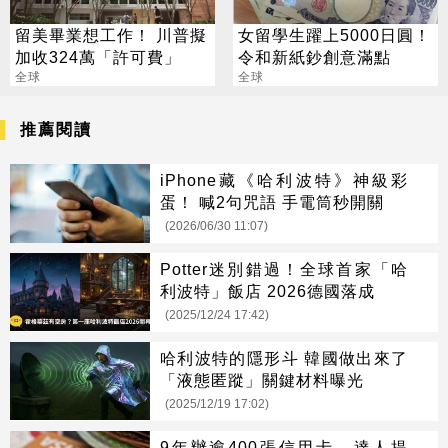
留美畢業想工作！ 川普擬
女留學生躍上5000日圓！
加收324萬「許可費」
令和新紙鈔創意滿點
全球
全球
推薦閱讀
iPhone藏《哈利波特》神級彩
蛋！ 喊2句咒語 手電筒秒開關
(2026/06/30 11:07)
Potter迷別錯過！全球首家「哈
利波特」飯店 2026德國落成
(2025/12/24 17:42)
哈利波特的隱形斗 韓國做出來了
「液態匿蹤」關鍵材料曝光
(2025/12/19 17:02)
9年辦逾400張信用卡 達人提