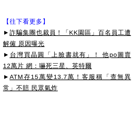
【往下看更多】
►
詐騙集團也裁員！「KK園區」百名員工遭
解僱 原因曝光
►
台灣買晶圓「上臉書就有」！ 他po圖賣
12萬片 網：嚇死三星、英特爾
►
ATM存15萬變13.7萬！客服稱「查無異
常」不賠 民眾氣炸