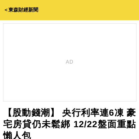
＜東森財經新聞
【股動錢潮】 央行利率連6凍 豪
宅房貸仍未鬆綁 12/22盤面重點
懶人包