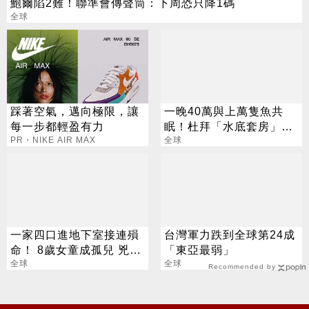
鮑爾陷2難！聯準會傳聲筒：下周恐只降1碼
全球
踩著空氣，邁向極限，讓
一晚40萬與上萬隻魚共
每一步都輕盈有力
眠！杜拜「水底套房」盡
PR・NIKE AIR MAX
享奢華景緻
全球
一家四口進地下室接連殞
台灣軍力跌到全球第24成
命！ 8歲女童成孤兒 兇手
「東亞最弱」
竟是「馬鈴薯」
全球
全球
Recommended by