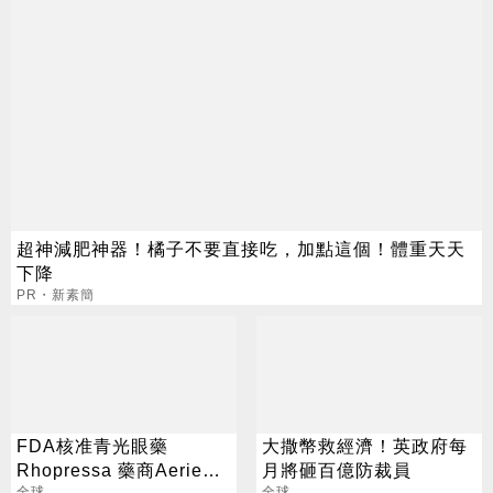
超神減肥神器！橘子不要直接吃，加點這個！體重天天
下降
PR・新素簡
FDA核准青光眼藥
大撒幣救經濟！英政府每
Rhopressa 藥商Aerie股
月將砸百億防裁員
全球
全球