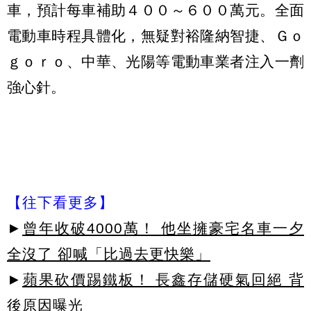
車，預計每車補助４００～６００萬元。全面
電動車時程具體化，無疑對裕隆納智捷、Ｇｏ
ｇｏｒｏ、中華、光陽等電動車業者注入一劑
強心針。
【往下看更多】
►
曾年收破4000萬！ 他坐擁豪宅名車一夕
全沒了 卻喊「比過去更快樂」
►
蘋果砍價踢鐵板！ 長鑫存儲硬氣回絕 背
後原因曝光