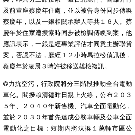
及前董座蔡慶年住處，並以被告身份同步傳喚
蔡慶年，以及一銀相關承辦人等共１６人。蔡
慶年於住家遭搜索時同步被檢調傳喚到案，他
應訊表示，一銀是經專業評估才同意主辦聯貸
案，否認不法，歷經１２小時馬拉松偵訊後，
蔡慶年於凌晨３時許被移送雄檢複訊。
◎力抗空污，行政院將分三階段推動全台電動
車化。閣揆賴清德昨日親上火線，公布２０３
５年、２０４０年新售機、汽車全面電動化，
並於２０３０年首先達成公務車輛及公車全面
電動化之目標；短期內將汰換１萬輛市區公