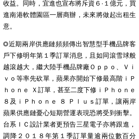
收益。同時，宜進也宣布將斥資６‧１億元，買
進南港軟體園區一層商辦，未來將做起出租生
意。
◎近期兩岸供應鏈頻頻傳出智慧型手機品牌客
戶下修明年第１季訂單消息，且如同滾雪球般
越滾越大，繼大陸手機品牌廠Ｏｐｐｏ、Ｖｉ
ｖｏ等率先砍單，蘋果亦開始下修最高階ｉＰ
ｈｏｎｅ Ｘ訂單，甚至二度下修ｉＰｈｏｎｅ
８及ｉＰｈｏｎｅ ８ Ｐｌｕｓ訂單，讓兩岸
蘋果供應鏈憂心短期營運表現恐將受到衝擊。
台系ＩＣ設計業者更預告三星電子亦將跟進，
調降２０１８年第１季訂單量逾兩位數百分