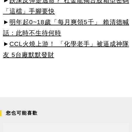
►
跌深反彈是逃命？ 杜金龍揭台股箱型密碼
「這檔」手腳要快
►
明年起0~18歲「每月爽領5千」 賴清德喊
話：此時不生待何時
►
CCL火燒上游！ 「化學老手」被逼成神隊
友 5台廠默默發財
您也可能喜歡