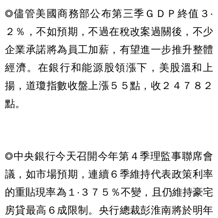
◎儘管美國商務部公布第三季ＧＤＰ終值３‧
２％，不如預期，不過在稅改案過關後，不少
企業承諾將為員工加薪，有望進一步推升整體
經濟。在銀行和能源股領漲下，美股溫和上
揚，道瓊指數收盤上漲５５點，收２４７８２
點。
◎中央銀行今天召開今年第４季理監事聯席會
議，如市場預期，連續６季維持代表政策利率
的重貼現率為１‧３７５％不變，且仍維持豪宅
房貸最高６成限制。央行總裁彭淮南將於明年