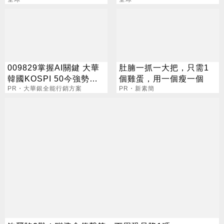
價大漲
009829掌握AI關鍵 大華
肚腩一抓一大把，只需1
韓國KOSPI 50今強勢開
個雞蛋，用一個瘦一個
募
PR・大華銀全能行銷方案
PR・新素簡