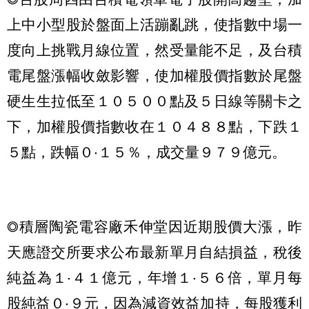
上中小型股於盤面上活蹦亂跳，使指數中場一
度向上挑戰月線位置，然受量能不足，及台積
電尾盤漲幅收斂影響，使加權股價指數於尾盤
硬生生拉低至１０５００點及５日線等關卡之
下，加權股價指數收在１０４８８點，下跌１
５點，跌幅０‧１５％，成交量９７９億元。
◎積層陶瓷電容廠禾伸堂因近期股價大漲，昨
天應證交所要求公布最新單月自結損益，稅後
純益為１‧４１億元，年增１‧５６倍，單月每
股純益０‧９元，因為減資效益加持，每股獲利