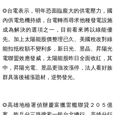
◎台電表示，明年恐面臨龐大的供電壓力，國
內供電危機持續，台電轉而尋求他種發電設施
成為解決的選項之一，目前看來將以綠能優
先。加上太陽能股價整理已久、美國稅改對綠
能扣抵稅額不變利多，新日光、昱晶、昇陽光
電聯盟效應發威，太陽能股昨日全面收紅，其
中，昇陽光電、昱晶更強攻漲停，法人看好族
群具落後補漲題材，逆勢發光。
◎高雄地檢署偵辦慶富獵雷艦聯貸２０５億
案，昨兵分三路搜索一銀台北總行、高雄分行