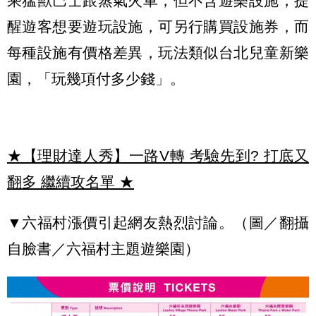
乘猛獸巴士跟蒸氣火車，但不含遊樂設施，提
醒遊客想要遊玩設施，可另行購買設施券，而
每種設施有價格差異，玩法類似台北兒童新樂
園，「玩幾項付多少錢」。
★【理財達人秀】一路V轉 考驗先到? 打底又
翻多 繼續攻名單
★
▼六福村漲價引起網友熱烈討論。（圖／翻攝
自臉書／六福村主題遊樂園）