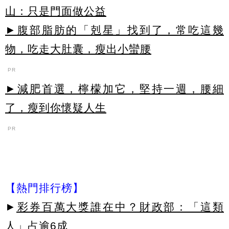
山：只是門面做公益
►腹部脂肪的「剋星」找到了，常吃這幾
物，吃走大肚囊，瘦出小蠻腰
PR
►減肥首選，檸檬加它，堅持一週，腰細
了，瘦到你懷疑人生
PR
【熱門排行榜】
►
彩券百萬大獎誰在中？財政部：「這類
人」占逾6成