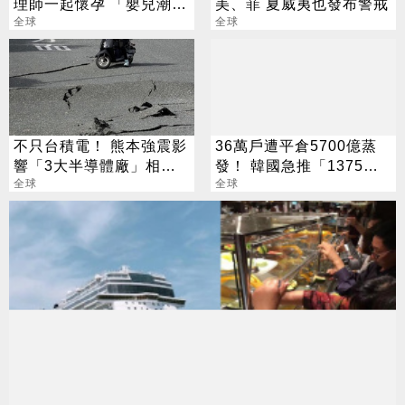
理師一起懷孕 「嬰兒潮」
美、菲 夏威夷也發布警戒
震撼全網
全球
全球
不只台積電！ 熊本強震影
36萬戶遭平倉5700億蒸
響「3大半導體廠」相繼
發！ 韓國急推「1375」
停工
全球
助度難關
全球