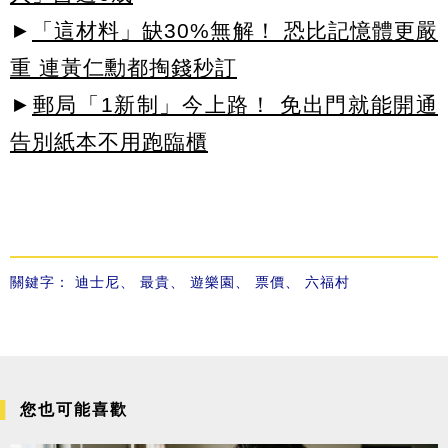
►
「這材料」缺30%無解！ 恐比記憶體更嚴
重 連黃仁勳都掏錢秒訂
►
郵局「1新制」今上路！ 免出門就能開通
告別紙本不用跑臨櫃
關鍵字：
迪士尼
、
最貴
、
遊樂園
、
票價
、
六福村
您也可能喜歡