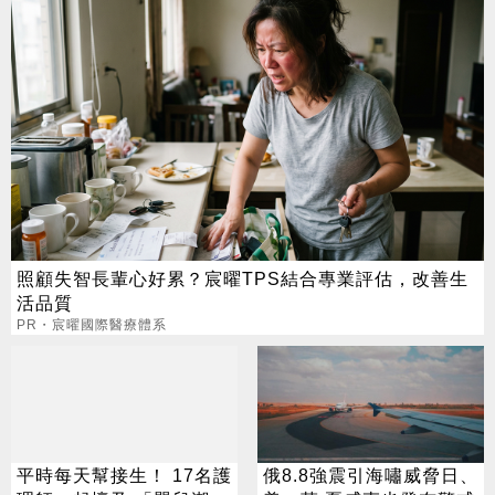
照顧失智長輩心好累？宸曜TPS結合專業評估，改善生
活品質
PR・宸曜國際醫療體系
平時每天幫接生！ 17名護
俄8.8強震引海嘯威脅日、