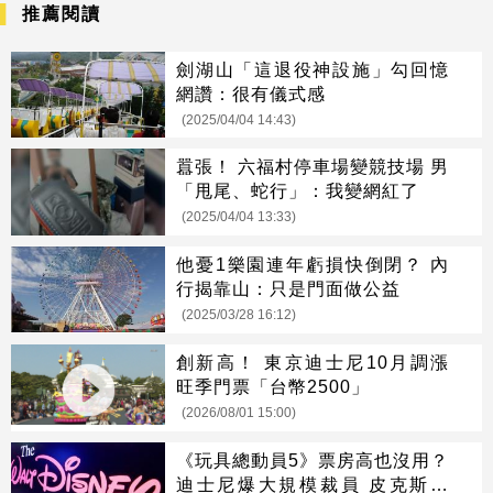
推薦閱讀
劍湖山「這退役神設施」勾回憶
網讚：很有儀式感
(2025/04/04 14:43)
囂張！ 六福村停車場變競技場 男
「甩尾、蛇行」：我變網紅了
(2025/04/04 13:33)
他憂1樂園連年虧損快倒閉？ 內
行揭靠山：只是門面做公益
(2025/03/28 16:12)
創新高！ 東京迪士尼10月調漲
旺季門票「台幣2500」
(2026/08/01 15:00)
《玩具總動員5》票房高也沒用？
迪士尼爆大規模裁員 皮克斯成