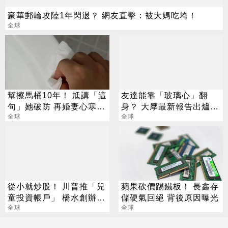
豪華郵輪攻陸1年閃退？ 網友直擊：被大媽吃垮！
全球
幫擦馬桶10年！ 尪講「這
友達能靠「玻璃心」翻
句」她破防 再婚妻心寒喊
身？ 大摩最新報告出爐
離婚
全球
目標價也曝光
全球
從小就炒股！ 川普推「兒
蘋果砍價踢鐵板！ 長鑫存
童投資帳戶」 橋水創辦人
儲硬氣回絕 背後原因曝光
豪捐7500萬
全球
全球