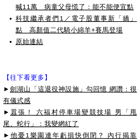
喊11萬 病童父母慌了：能不能便宜點
科技繼承者們1／電子股董事新「嬌」
點 高顏值二代騎小綿羊+賽馬登場
原始連結
【往下看更多】
►
劍湖山「這退役神設施」勾回憶 網讚：很
有儀式感
►
囂張！ 六福村停車場變競技場 男「甩
尾、蛇行」：我變網紅了
►
他憂1樂園連年虧損快倒閉？ 內行揭靠