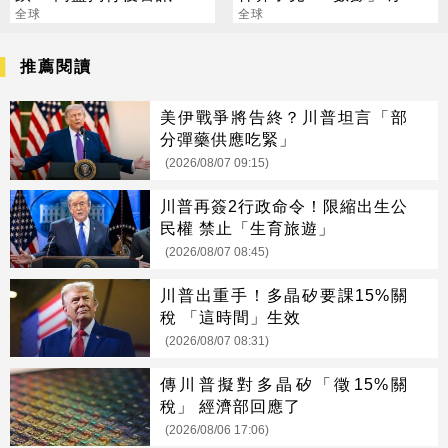
傷到美光」
全球
喊：絕佳買點來了
全球
推薦閱讀
美伊戰爭將告終？川普坦言「部
分彈藥供應吃緊」
(2026/08/07 09:15)
川普再簽2行政命令！限縮出生公
民權 禁止「生育旅遊」
(2026/08/07 08:45)
川普出重手！多晶矽要課15%關
稅 「這時間」生效
(2026/08/07 08:31)
傳川普擬對多晶矽「徵15%關
稅」 經濟部回應了
(2026/08/06 17:06)