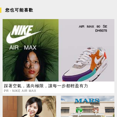
您也可能喜歡
踩著空氣，邁向極限，讓每一步都輕盈有力
PR・NIKE AIR MAX