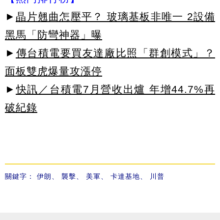
►
晶片翹曲怎壓平？ 玻璃基板非唯一 2設備
黑馬「防彎神器」曝
►
傳台積電要買友達廠比照「群創模式」？
面板雙虎爆量攻漲停
►
快訊／台積電7月營收出爐 年增44.7%再
破紀錄
關鍵字：
伊朗
、
襲擊
、
美軍
、
卡達基地
、
川普