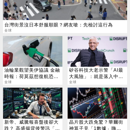
台灣街景沒日本舒服順眼？網友嗆：先檢討這行為
全球
油輪業觀望美伊協議 金融
矽谷科技大老示警「AI最
時報：荷莫茲想復航恐等
大風險」：就是落入中俄
數週
全球
手中
全球
新帝、威騰報喜盤後卻大
晶片股大跌免驚？華爾街
跌？ 高盛揭背後警訊「恐
神算子見「1數據」嗨