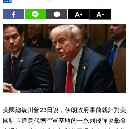
美國總統川普23日說，伊朗政府事前就針對美
國駐卡達烏代德空軍基地的一系列飛彈攻擊發