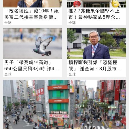
「改名換姓」藏10年！絕
擁2.7兆糖果帝國堅不上
美富二代接掌事業身價飆
市！最神秘家族5理念曝
4百億
全球
光
全球
男子「帶賽鴿坐高鐵」
槓桿斷裂引爆「恐慌極
650公里只飛3小時 詐490
限」 謝金河：8月股市得
萬獎金遭逮
全球
看「這2檔」
全球