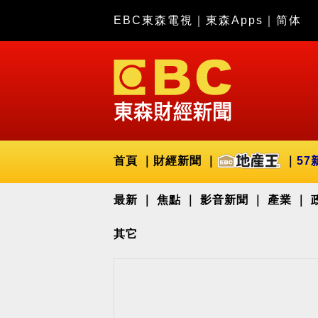
EBC東森電視
｜
東森Apps
｜
简体
首頁
財經新聞
57
最新
焦點
影音新聞
產業
其它