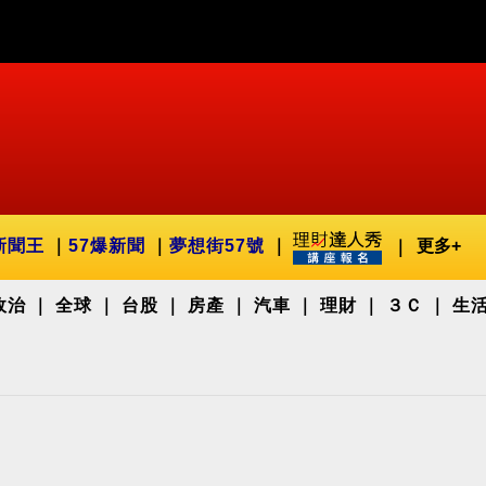
新聞王
57爆新聞
夢想街57號
更多+
政治
全球
台股
房產
汽車
理財
３Ｃ
生