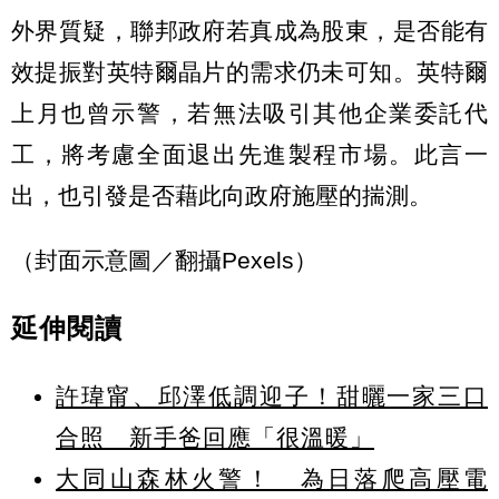
外界質疑，聯邦政府若真成為股東，是否能有
效提振對英特爾晶片的需求仍未可知。英特爾
上月也曾示警，若無法吸引其他企業委託代
工，將考慮全面退出先進製程市場。此言一
出，也引發是否藉此向政府施壓的揣測。
（封面示意圖／翻攝Pexels）
延伸閱讀
許瑋甯、邱澤低調迎子！甜曬一家三口
合照 新手爸回應「很溫暖」
大同山森林火警！ 為日落爬高壓電