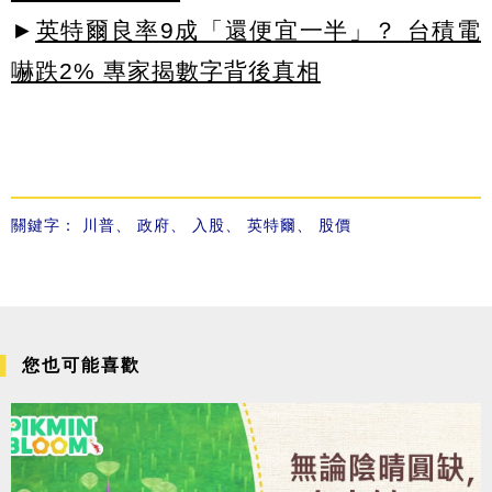
►
英特爾良率9成「還便宜一半」？ 台積電
嚇跌2% 專家揭數字背後真相
關鍵字：
川普
、
政府
、
入股
、
英特爾
、
股價
您也可能喜歡