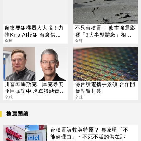
超微要組機器人大腦！力
不只台積電！ 熊本強震影
推Kira AI模組 台廠供應
響「3大半導體廠」相繼
鏈曝光
全球
停工
全球
川普率馬斯克、庫克等美
傳台積電攜手景碩 合作開
企巨頭訪中 名單獨缺黃仁
發先進封裝
勳
全球
全球
推薦閱讀
台積電該救英特爾？ 專家曝「不
能倒理由」：不死不活的供在那