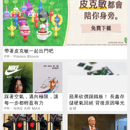
帶著皮克敏一起出門吧
PR・Pikmin Bloom
踩著空氣，邁向極限，讓
蘋果砍價踢鐵板！ 長鑫存
每一步都輕盈有力
儲硬氣回絕 背後原因曝光
PR・NIKE AIR MAX
全球