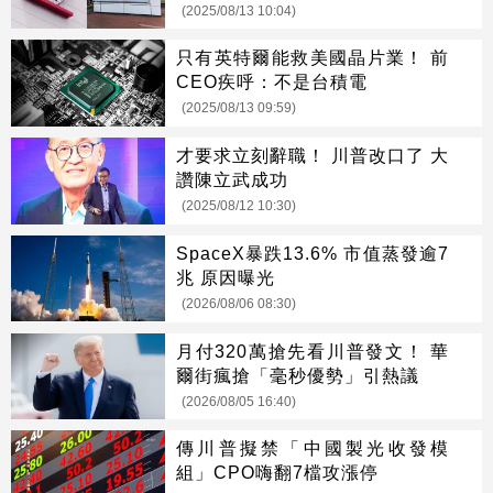
(2025/08/13 10:04)
只有英特爾能救美國晶片業！ 前
CEO疾呼：不是台積電
(2025/08/13 09:59)
才要求立刻辭職！ 川普改口了 大
讚陳立武成功
(2025/08/12 10:30)
SpaceX暴跌13.6% 市值蒸發逾7
兆 原因曝光
(2026/08/06 08:30)
月付320萬搶先看川普發文！ 華
爾街瘋搶「毫秒優勢」引熱議
(2026/08/05 16:40)
傳川普擬禁「中國製光收發模
組」CPO嗨翻7檔攻漲停