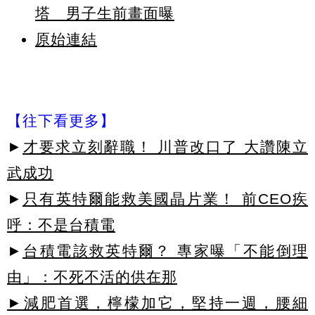
塔 男子生前畫面曝
原始連結
【往下看更多】
►
才要求立刻辭職！ 川普改口了 大讚陳立
武成功
►
只有英特爾能救美國晶片業！ 前CEO疾
呼：不是台積電
►
台積電該救英特爾？ 專家曝「不能倒理
由」：不死不活的供在那
►減肥首選，檸檬加它，堅持一週，腰細