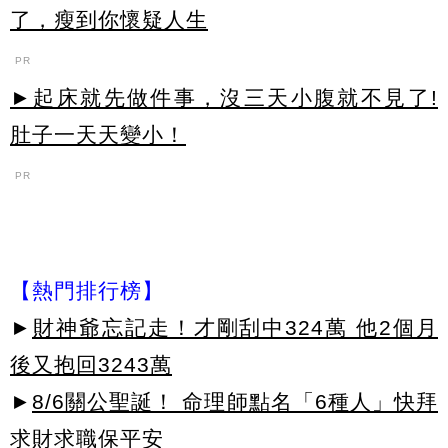
了，瘦到你懷疑人生
PR
►起床就先做件事，沒三天小腹就不見了!
肚子一天天變小！
PR
【熱門排行榜】
►
財神爺忘記走！才剛刮中324萬 他2個月
後又抱回3243萬
►
8/6關公聖誕！ 命理師點名「6種人」快拜
求財求職保平安