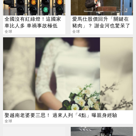
全國沒有紅綠燈！這國家
愛馬仕股價回升「關鍵在
車比人多 車禍事故極低
豬肉」？ 謝金河也驚呆了
全球
全球
娶越南老婆要三思！ 過來人列「4點」曝親身經驗
全球