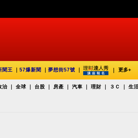
新聞王
57爆新聞
夢想街57號
更多+
政治
全球
台股
房產
汽車
理財
３Ｃ
生