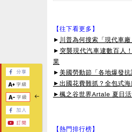
【往下看更多】
►
川普為何搜索「現代車廠
►
突襲現代汽車逮數百人！
業
►
美國勞動節「各地爆發抗
►出國花費難抓？全包式海島
►楓之谷世界Artale 夏
【熱門排行榜】