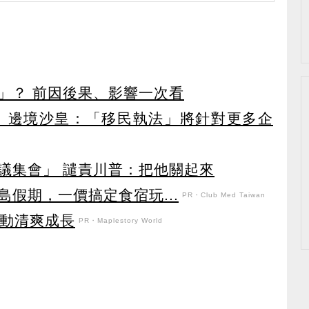
」？ 前因後果、影響一次看
 邊境沙皇：「移民執法」將針對更多企
議集會」 譴責川普：把他關起來
假期，一價搞定食宿玩...
PR・Club Med Taiwan
日活動清爽成長
PR・Maplestory World