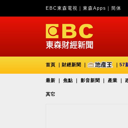
EBC東森電視
｜
東森Apps
｜
简体
首頁
財經新聞
57
最新
焦點
影音新聞
產業
其它