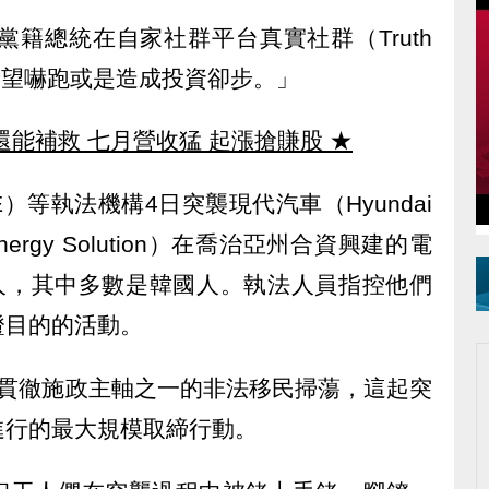
黨籍總統在自家社群平台真實社群（Truth
不希望嚇跑或是造成投資卻步。」
還能補救 七月營收猛 起漲搶賺股
★
）等執法機構4日突襲現代汽車（Hyundai
nergy Solution）在喬治亞州合資興建的電
5人，其中多數是韓國人。執法人員指控他們
證目的的活動。
行貫徹施政主軸之一的非法移民掃蕩，這起突
進行的最大規模取締行動。