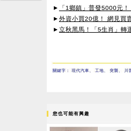
►
「1鄉鎮」普發5000元！
►
外資小買20億！ 網見買
►
立秋黑馬！「5生肖」轉
關鍵字：
現代汽車
、
工地
、
突襲
、
川
您也可能有興趣