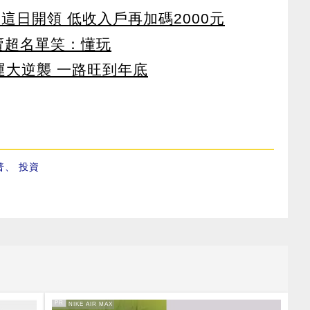
 這日開領 低收入戶再加碼2000元
賣超名單笑：懂玩
運大逆襲 一路旺到年底
普
、
投資
PR
PR・NIKE AIR MAX