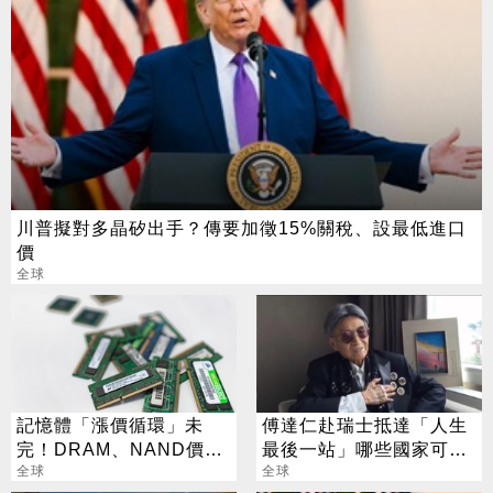
川普擬對多晶矽出手？傳要加徵15%關稅、設最低進口
價
全球
記憶體「漲價循環」未
傅達仁赴瑞士抵達「人生
完！DRAM、NAND價格
最後一站」哪些國家可合
7月再創新高
全球
法安樂死？
全球