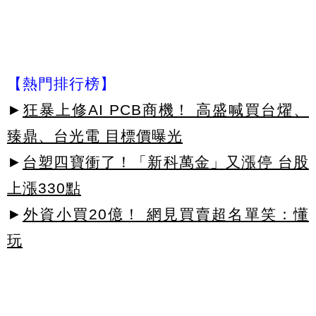
【熱門排行榜】
►
狂暴上修AI PCB商機！ 高盛喊買台燿、
臻鼎、台光電 目標價曝光
►
台塑四寶衝了！「新科萬金」又漲停 台股
上漲330點
►
外資小買20億！ 網見買賣超名單笑：懂
玩