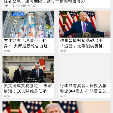
踩著空氣，邁向極限，讓每一步都輕盈有力
PR・NIKE AIR MAX
友達能靠「玻璃心」翻
傳川普擬對多晶矽出手！
身？ 大摩最新報告出爐
「這國」太陽能供應鏈恐
目標價也曝光
全球
遭重擊
全球
美英達成貿易協定！ 專家
行李箱有異音...日飯店報
解讀：10%關稅是低消
警逮3中國人 打開驚見3千
全球
隻寄居蟹
全球