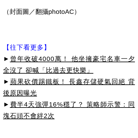
（封面圖／翻攝photoAC）
【往下看更多】
►
曾年收破4000萬！ 他坐擁豪宅名車一夕
全沒了 卻喊「比過去更快樂」
►
蘋果砍價踢鐵板！ 長鑫存儲硬氣回絕 背
後原因曝光
►
費半4天強彈16%穩了？ 策略師示警：同
塊石頭不會絆2次