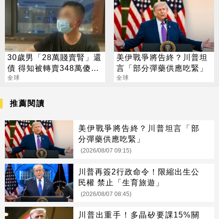
30歲男「28萬賤賣腎」還
美伊戰爭將告終？川普坦
債 得知被轉賣348萬傻眼
言「部分彈藥供應吃緊」
了
全球
全球
推薦閱讀
美伊戰爭將告終？川普坦言「部
分彈藥供應吃緊」
(2026/08/07 09:15)
川普再簽2行政命令！限縮出生公
民權 禁止「生育旅遊」
(2026/08/07 08:45)
川普出重手！多晶矽要課15%關