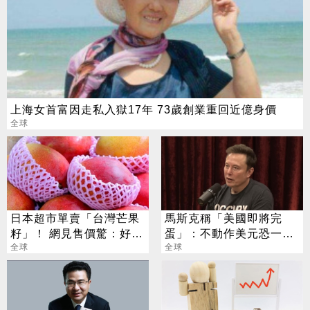
上海女首富因走私入獄17年 73歲創業重回近億身價
全球
日本超市單賣「台灣芒果
馬斯克稱「美國即將完
籽」！ 網見售價驚：好有
蛋」：不動作美元恐一文
生意頭腦
全球
不值
全球