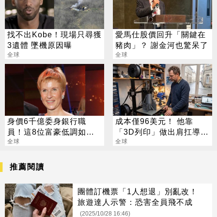
找不出Kobe！現場只尋獲
愛馬仕股價回升「關鍵在
3遺體 墜機原因曝
豬肉」？ 謝金河也驚呆了
全球
全球
身價6千億委身銀行職
成本僅96美元！ 他靠
員！這8位富豪低調如普
「3D列印」做出肩扛導引
通人
全球
飛彈 專家全嚇傻
全球
推薦閱讀
團體訂機票「1人想退」別亂改！
旅遊達人示警：恐害全員飛不成
(2025/10/28 16:46)