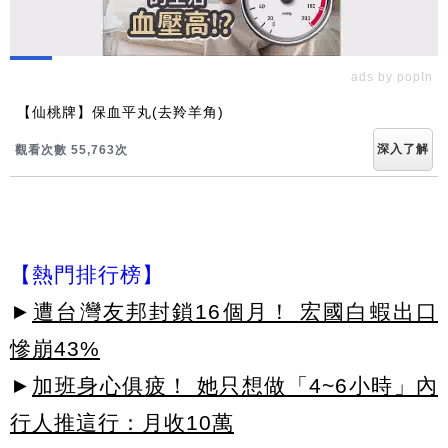
ads by popIn
【仙桃牌】保血平丸(去羚羊角)
深入了解
觀看次數 55,763次
【熱門排行榜】
►
遭台灣友邦封鎖16個月！ 宏國白蝦出口
慘崩43%
►
加班身心俱疲！ 她只想做「4~6小時」內
行人推這行：月收10萬