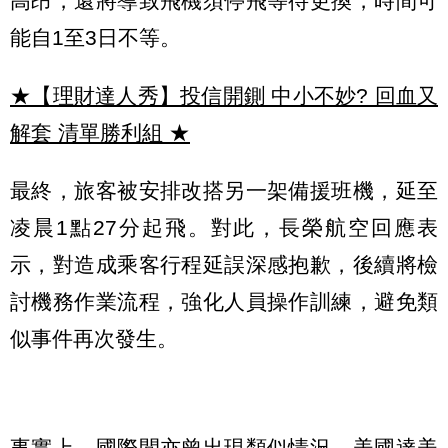
高昂，還將導致飛機須停飛等待更換，時間可
能自1至3日不等。
★【理財達人秀】投信開鍘 中小不妙? 回血又
解套 清單勝利組
★
最終，旅客被安排改搭另一架備援班機，延至
凌晨1點27分起飛。對此，長榮航空回應表
示，對造成乘客行程延誤深感抱歉，後續將檢
討機務作業流程，強化人員操作訓練，避免類
似事件再次發生。
事實上，國際間亦曾出現類似情況，美國達美