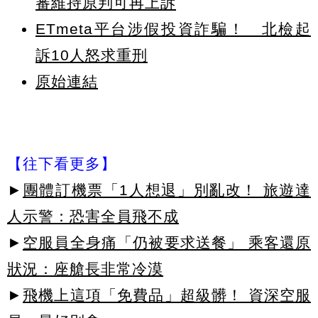
審維持原判可再上訴
ETmeta平台涉假投資詐騙！ 北檢起
訴10人怒求重刑
原始連結
【往下看更多】
►
團體訂機票「1人想退」別亂改！ 旅遊達
人示警：恐害全員飛不成
►
空服員全身痛「仍被要求送餐」 乘客還原
狀況：座艙長非常冷漠
►
飛機上這項「免費品」超級髒！ 資深空服