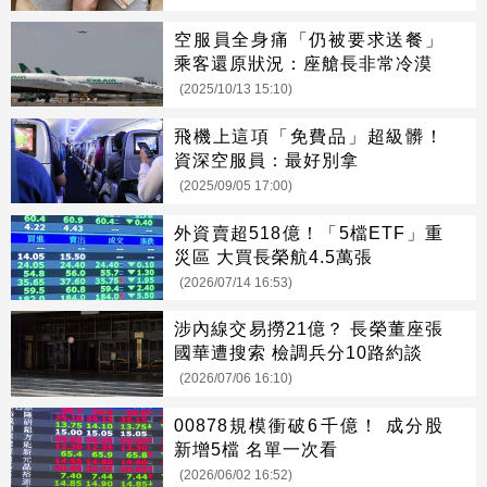
空服員全身痛「仍被要求送餐」
乘客還原狀況：座艙長非常冷漠
(2025/10/13 15:10)
飛機上這項「免費品」超級髒！
資深空服員：最好別拿
(2025/09/05 17:00)
外資賣超518億！「5檔ETF」重
災區 大買長榮航4.5萬張
(2026/07/14 16:53)
涉內線交易撈21億？ 長榮董座張
國華遭搜索 檢調兵分10路約談
(2026/07/06 16:10)
00878規模衝破6千億！ 成分股
新增5檔 名單一次看
(2026/06/02 16:52)