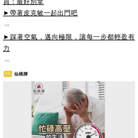
員：最好別拿
►帶著皮克敏一起出門吧
PR
►踩著空氣，邁向極限，讓每一步都輕盈有
力
PR
仙桃牌
PR