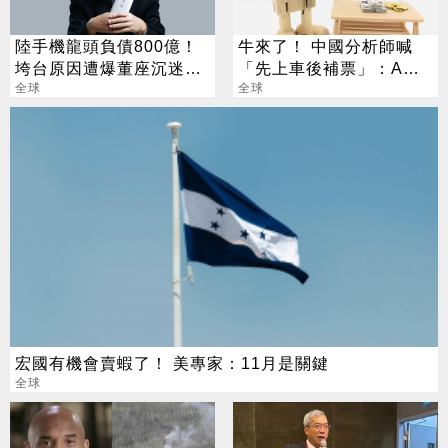
陸手機龍頭負債800億！
牛來了！ 中國分析師喊
垮台原因遭爆董座沉迷這
「先上車後補票」：A股
事？
全球
開盤即收盤
全球
宏國有機會賣蝦了！ 美專家：11月是關鍵
全球