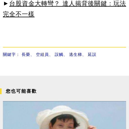
►
台股資金大轉彎？ 達人揭背後關鍵：玩法
完全不一樣
關鍵字：
長榮
、
空組員
、
誤觸
、
逃生梯
、
延誤
您也可能喜歡