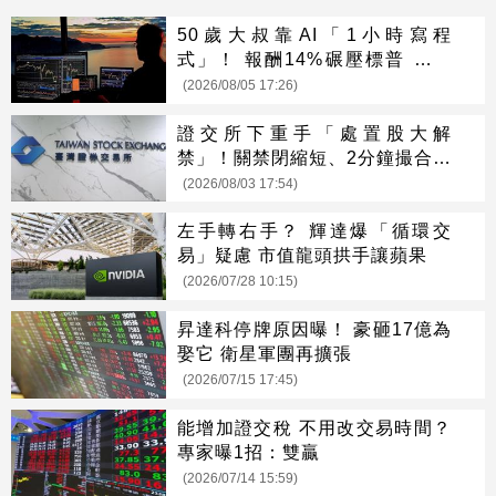
50歲大叔靠AI「1小時寫程
式」！ 報酬14%碾壓標普 直接
辭職去炒股
(2026/08/05 17:26)
證交所下重手「處置股大解
禁」！關禁閉縮短、2分鐘撮合震
撼上路
(2026/08/03 17:54)
左手轉右手？ 輝達爆「循環交
易」疑慮 市值龍頭拱手讓蘋果
(2026/07/28 10:15)
昇達科停牌原因曝！ 豪砸17億為
娶它 衛星軍團再擴張
(2026/07/15 17:45)
能增加證交稅 不用改交易時間？
專家曝1招：雙贏
(2026/07/14 15:59)