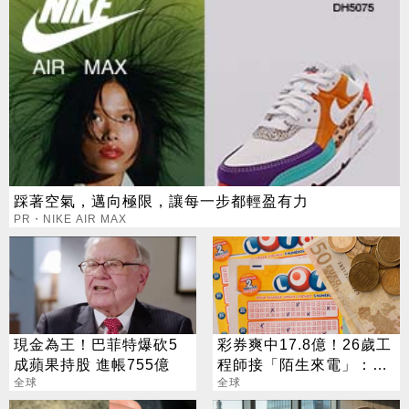
踩著空氣，邁向極限，讓每一步都輕盈有力
PR・NIKE AIR MAX
現金為王！巴菲特爆砍5
彩券爽中17.8億！26歲工
成蘋果持股 進帳755億
程師接「陌生來電」：以
全球
為是詐騙
全球