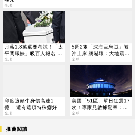
全球
月薪1.8萬還要考試！「太
5周2隻「深海巨烏賊」被
平間職缺」吸百人報名 關
沖上岸 網嚇壞：大地震要
鍵原因曝光
全球
來了？
全球
印度這頭牛身價高達1
美國「51區」單日狂震17
億！ 還有這項特殊癖好
次！專家見數據驚呆：不
全球
尋常
全球
推薦閱讀