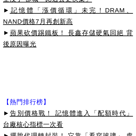
►
記憶體「漲價循環」未完！DRAM、
NAND價格7月再創新高
►
蘋果砍價踢鐵板！ 長鑫存儲硬氣回絕 背
後原因曝光
【熱門排行榜】
►
告別價格戰！ 記憶體進入「配額時代」
台廠核心指標一次看
►
擺脫代理轉封裝！ 它靠「看穿玻璃」 處