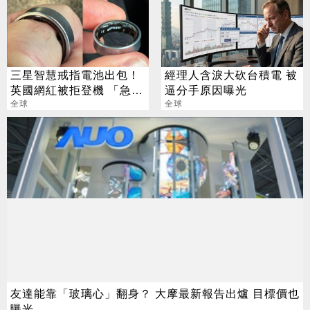
三星智慧戒指電池出包！
經理人含淚大砍台積電 被
英國網紅被拒登機 「急跑
逼分手原因曝光
醫院拆除」
全球
全球
友達能靠「玻璃心」翻身？ 大摩最新報告出爐 目標價也
曝光