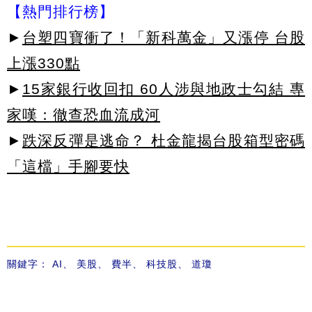
【熱門排行榜】
►
台塑四寶衝了！「新科萬金」又漲停 台股
上漲330點
►
15家銀行收回扣 60人涉與地政士勾結 專
家嘆：徹查恐血流成河
►
跌深反彈是逃命？ 杜金龍揭台股箱型密碼
「這檔」手腳要快
關鍵字：
AI
、
美股
、
費半
、
科技股
、
道瓊