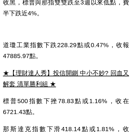
收黑，標普與那指雙雙跌至3週以來低點，費
半下跌近4%。
道瓊工業指數下跌228.29點或0.47%，收報
47885.97點。
★【理財達人秀】投信開鍘 中小不妙? 回血又
解套 清單勝利組
★
標普500指數下挫78.83點或1.16%，收在
6721.43點。
那斯達克指數下滑418.14點或1.81%，收