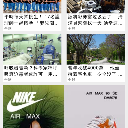
平時每天幫接生！ 17名護
誤將彩券當垃圾丟了！ 清
理師一起懷孕 「嬰兒潮」
潔員幫翻找一天 她幸運撿
震撼全網
全球
回3700萬
全球
呼吸器告急？科學家稱呼
曾年收破4000萬！ 他坐
吸窘迫患者或許可「用屁
擁豪宅名車一夕全沒了 卻
股呼吸」
全球
喊「比過去更快樂」
全球