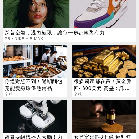
踩著空氣，邁向極限，讓每一步都輕盈有力
PR・NIKE AIR MAX
你絕對想不到！過期麵包
很多國家都在買！黃金彈
竟能變身環保熱銷品
回4300美元 高盛：訊號
全球
來了
全球
超微要組機器人大腦！力
女首富涉詐8千億 遭判無