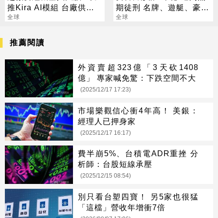
推Kira AI模組 台廠供應
期徒刑 名牌、遊艇、豪宅
鏈曝光
全球
慘遭變賣
全球
推薦閱讀
外資賣超323億「3天砍1408
億」 專家喊免驚：下跌空間不大
(2025/12/17 17:23)
市場樂觀信心衝4年高！ 美銀：
經理人已押身家
(2025/12/17 16:17)
費半崩5%、台積電ADR重挫 分
析師：台股短線承壓
(2025/12/15 08:54)
別只看台塑四寶！ 另5家也很猛
「這檔」營收年增衝7倍