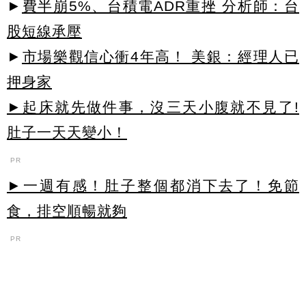
►
費半崩5%、台積電ADR重挫 分析師：台
股短線承壓
►
市場樂觀信心衝4年高！ 美銀：經理人已
押身家
►起床就先做件事，沒三天小腹就不見了!
肚子一天天變小！
PR
►一週有感！肚子整個都消下去了！免節
食，排空順暢就夠
PR