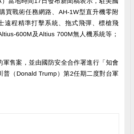
A）當地時間17日發布新聞稿表示，駐美國
購買戰術任務網路、AH-1W型直升機零附
海馬士遠程精準打擊系統、拖式飛彈、標槍飛
us-600M及Altius 700M無人機系統等；
的軍售案，並由國防安全合作署進行「知會
（Donald Trump）第2任期二度對台軍