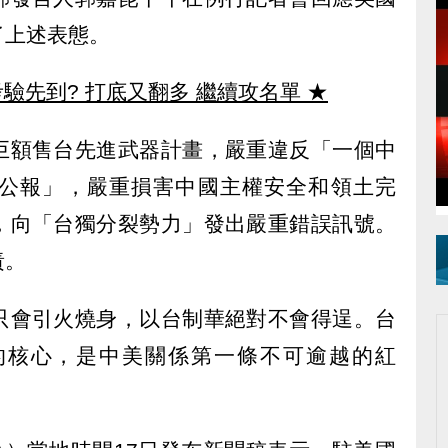
了上述表態。
驗先到? 打底又翻多 繼續攻名單
★
巨額售台先進武器計畫，嚴重違反「一個中
公報」，嚴重損害中國主權安全和領土完
，向「台獨分裂勢力」發出嚴重錯誤訊號。
責。
只會引火燒身，以台制華絕對不會得逞。台
的核心，是中美關係第一條不可逾越的紅