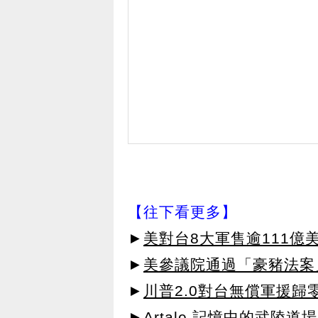
【往下看更多】
►
美對台8大軍售逾111億
►
美參議院通過「豪豬法案
►
川普2.0對台無償軍援歸
►Artale 記憶中的武陵道場