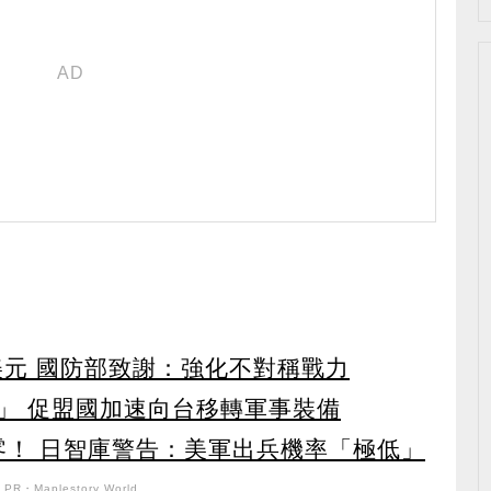
美元 國防部致謝：強化不對稱戰力
」 促盟國加速向台移轉軍事裝備
零！ 日智庫警告：美軍出兵機率「極低」
PR・Maplestory World