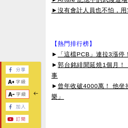
►沒有會計人員也不怕，用雲
【熱門排行榜】
►
「這檔PCB」連拉3漲停
►
郭台銘緋聞延燒1個月！ 
事
►
曾年收破4000萬！ 他
樂」