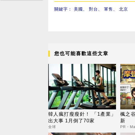
關鍵字：
美國
、
對台
、
軍售
、
北京
您也可能喜歡這些文章
韓人瘋打瘦瘦針！ 「1產業」
楓之谷世
出大事 1月倒了70家
新
全球
PR・Map