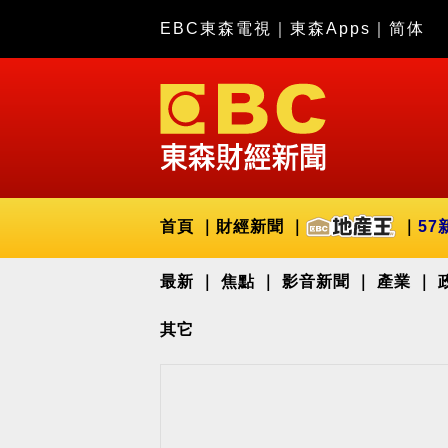
EBC東森電視
｜
東森Apps
｜
简体
首頁
財經新聞
57
最新
焦點
影音新聞
產業
其它