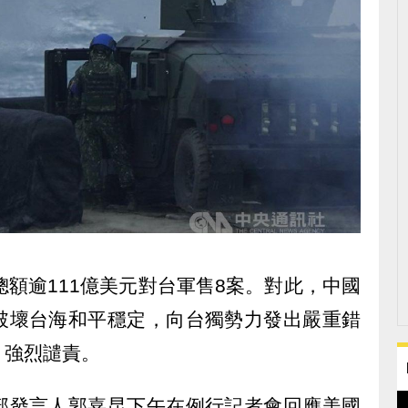
總額逾111億美元對台軍售8案。對此，中國
破壞台海和平穩定，向台獨勢力發出嚴重錯
、強烈譴責。
部發言人郭嘉昆下午在例行記者會回應美國