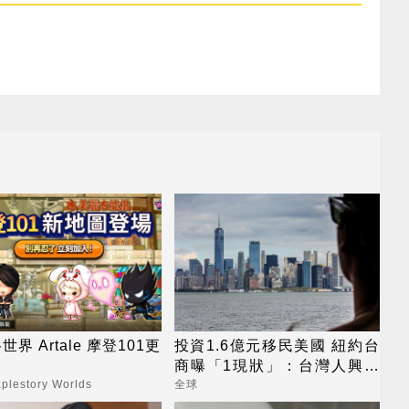
界 Artale 摩登101更
投資1.6億元移民美國 紐約台
商曝「1現狀」：台灣人興趣
不高
lestory Worlds
全球