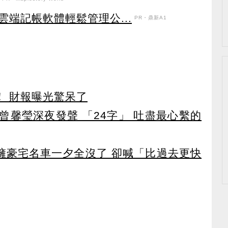
端記帳軟體輕鬆管理公...
PR・鼎新A1
！ 財報曝光驚呆了
曾馨瑩深夜發聲 「24字」 吐盡最心繫的
坐擁豪宅名車一夕全沒了 卻喊「比過去更快