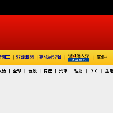
新聞王
57爆新聞
夢想街57號
更多+
政治
全球
台股
房產
汽車
理財
３Ｃ
生