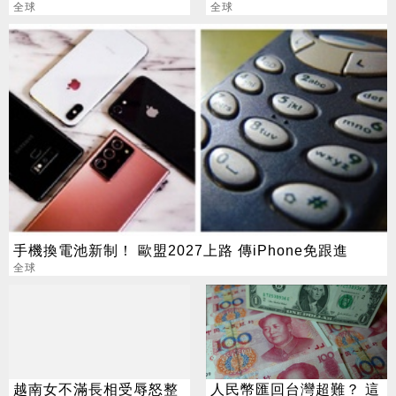
劑師驚呆
全球
全球
手機換電池新制！ 歐盟2027上路 傳iPhone免跟進
全球
越南女不滿長相受辱怒整
人民幣匯回台灣超難？ 這