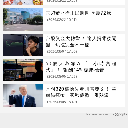
(2026/02/22 10:17)
志超董座徐正民逝世 享壽72歲
(2026/02/22 10:11)
台股資金大轉彎？ 達人揭背後關
鍵：玩法完全不一樣
(2026/08/07 17:50)
50歲大叔靠AI「1小時寫程
式」！ 報酬14%碾壓標普 直接
辭職去炒股
(2026/08/05 17:26)
月付320萬搶先看川普發文！ 華
爾街瘋搶「毫秒優勢」引熱議
(2026/08/05 16:40)
Recommended by