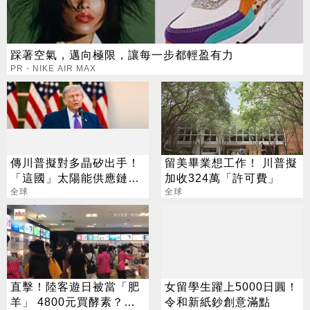
踩著空氣，邁向極限，讓每一步都輕盈有力
PR・NIKE AIR MAX
傳川普擬對多晶矽出手！
留美畢業想工作！ 川普擬
「這國」太陽能供應鏈恐
加收324萬「許可費」
遭重擊
全球
全球
直擊！陸客遊日被當「肥
女留學生躍上5000日圓！
羊」 4800元買酵素？藥
令和新紙鈔創意滿點