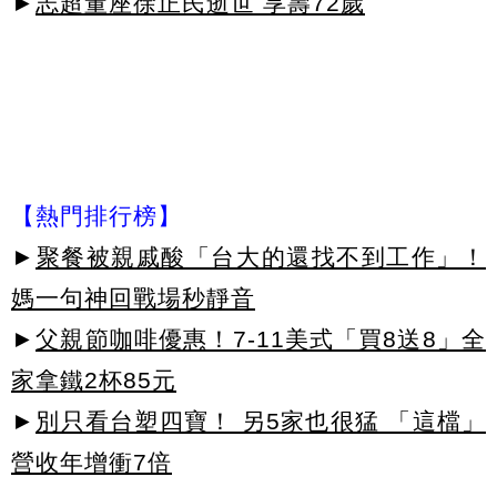
►
志超董座徐正民逝世 享壽72歲
【熱門排行榜】
►
聚餐被親戚酸「台大的還找不到工作」！
媽一句神回戰場秒靜音
►
父親節咖啡優惠！7-11美式「買8送8」全
家拿鐵2杯85元
►
別只看台塑四寶！ 另5家也很猛 「這檔」
營收年增衝7倍