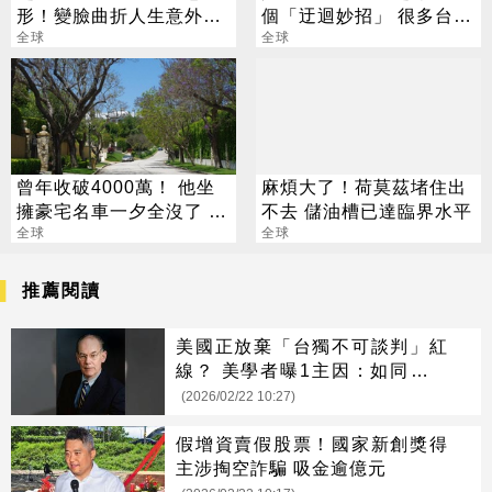
形！變臉曲折人生意外成
個「迂迴妙招」 很多台幹
網紅
全球
還不知道
全球
曾年收破4000萬！ 他坐
麻煩大了！荷莫茲堵住出
擁豪宅名車一夕全沒了 卻
不去 儲油槽已達臨界水平
喊「比過去更快樂」
全球
全球
推薦閱讀
美國正放棄「台獨不可談判」紅
線？ 美學者曝1主因：如同蘇聯
放棄東歐
(2026/02/22 10:27)
假增資賣假股票！國家新創獎得
主涉掏空詐騙 吸金逾億元