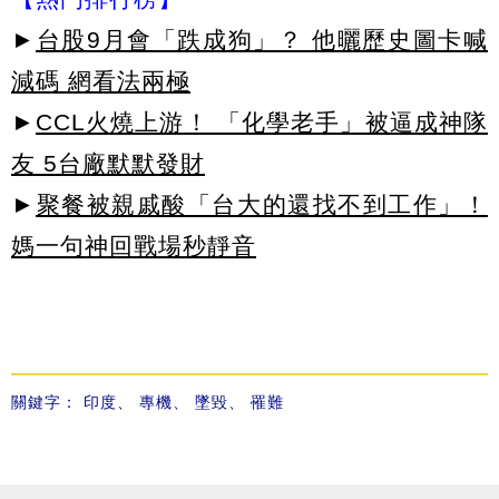
►
台股9月會「跌成狗」？ 他曬歷史圖卡喊
減碼 網看法兩極
►
CCL火燒上游！ 「化學老手」被逼成神隊
友 5台廠默默發財
►
聚餐被親戚酸「台大的還找不到工作」！
媽一句神回戰場秒靜音
關鍵字：
印度
、
專機
、
墜毀
、
罹難