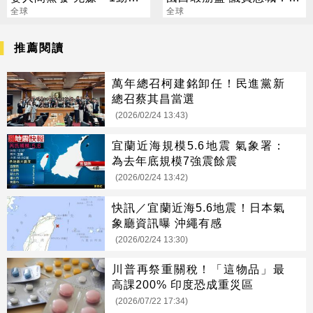
作」露餡落網
全球
重談
全球
推薦閱讀
萬年總召柯建銘卸任！民進黨新
總召蔡其昌當選
(2026/02/24 13:43)
宜蘭近海規模5.6地震 氣象署：
為去年底規模7強震餘震
(2026/02/24 13:42)
快訊／宜蘭近海5.6地震！日本氣
象廳資訊曝 沖繩有感
(2026/02/24 13:30)
川普再祭重關稅！「這物品」最
高課200% 印度恐成重災區
(2026/07/22 17:34)