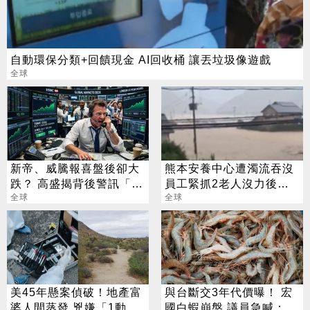
自動環保分類+回饋現金 AI回收桶 讓丟垃圾像遊戲
全球
新帝、威騰報喜盤後卻大
熊本安養中心遭濁流吞沒
跌？ 高盛揭背後警訊「恐
員工緊抓2老人沒力後鬆
傷到美光」
全球
手「對不起」
全球
美45年懸案偵破！地產富
與台斷交3年代價曝！ 宏
婆人間蒸發 兇嫌「1動
國白蝦崩盤 議員急喊：盼