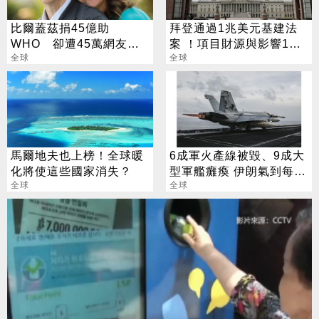
比爾蓋茲捐45億助
拜登通過1兆美元基建法
WHO 卻遭45萬網友連
案 ！項目財源與影響1次
署控「想消滅人口」
全球
看
全球
馬爾地夫也上榜！全球暖
6成軍火產線被毀、9成大
化將使這些國家消失？
型軍艦癱瘓 伊朗氣到每天
全球
打鄰居
全球