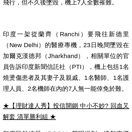
飛行，但不久後墜毀，機上7人全數罹難。
印度一架從蘭齊（Ranchi）要飛往新德里
（New Delhi）的醫療專機，23日晚間墜毀在
加爾克漢德邦（Jharkhand），相關單位的官
員告訴印度新聞信託社（PTI），機上包括1名
燒燙傷患者及其妻子及親戚、1名醫師、1名護
理人員、2名機師在內的7人無一能倖免於難。
★【理財達人秀】投信開鍘 中小不妙? 回血又
解套 清單勝利組
★