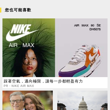
您也可能喜歡
踩著空氣，邁向極限，讓每一步都輕盈有力
PR・NIKE AIR MAX