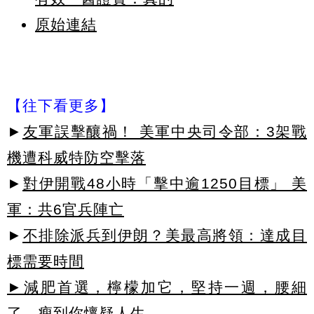
原始連結
【往下看更多】
►
友軍誤擊釀禍！ 美軍中央司令部：3架戰
機遭科威特防空擊落
►
對伊開戰48小時「擊中逾1250目標」 美
軍：共6官兵陣亡
►
不排除派兵到伊朗？美最高將領：達成目
標需要時間
►減肥首選，檸檬加它，堅持一週，腰細
了，瘦到你懷疑人生