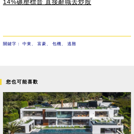
14%碾壓標普 直接辭職去炒股
關鍵字：
中東
、
富豪
、
包機
、
逃難
您也可能喜歡