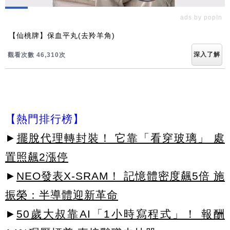
ads by popIn
【仙桃牌】保血平丸(去羚羊角)
深入了解
觀看次數 46,318次
【熱門排行榜】
►
擺脫代理轉封裝！ 它靠「看穿玻璃」 處
置照飆2漲停
►
NEO發表X-SRAM！ 記憶體密度飆5倍 施
振榮：半導體迎新革命
►
50歲大叔靠AI「1小時寫程式」！ 報酬