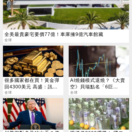
全美最貴豪宅要價77億！車庫擁9億汽車館藏
全球
很多國家都在買！黃金彈
AI燒錢模式退燒？《大賣
回4300美元 高盛：訊號
空》貝瑞點名「6巨
來了
全球
頭」：市場已經投票
全球