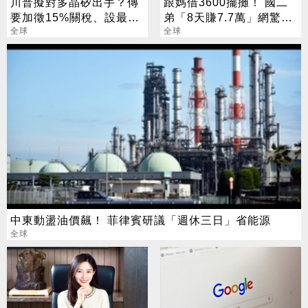
川普擬對多晶矽出手？傳
跟媽借3600擺攤！ 國二
要加徵15%關稅、設最低
弟「8天賺7.7萬」網驚
進口價
全球
呆：商業奇才
全球
中東動盪油價飆！ 菲律賓研議「週休三日」省能源
全球