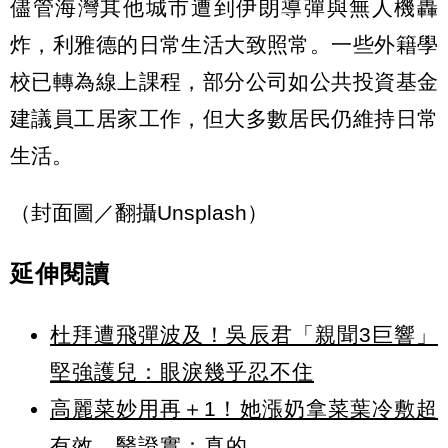
儘管海灣其他城市遭到伊朗導彈與無人機轟
炸，利雅德的日常生活大致照常。一些外籍學
校已轉為線上課程，部分公司如公共投資基金
建議員工居家工作，但大多數居民仍維持日常
生活。
（封面圖／翻攝Unsplash）
延伸閱讀
杜拜遭飛彈波及！吳辰君「親聞3巨響」
堅強護兒：眼淚幾乎忍不住
高麗菜妙用再＋1！她漲奶拿菜葉冷敷超
有效 醫證實：真的