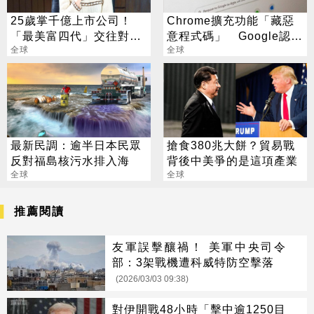
25歲掌千億上市公司！
Chrome擴充功能「藏惡
「最美富四代」交往對象
意程式碼」 Google認
竟是他
全球
了：已下架
全球
最新民調：逾半日本民眾
搶食380兆大餅？貿易戰
反對福島核污水排入海
背後中美爭的是這項產業
全球
全球
推薦閱讀
友軍誤擊釀禍！ 美軍中央司令
部：3架戰機遭科威特防空擊落
(2026/03/03 09:38)
對伊開戰48小時「擊中逾1250目