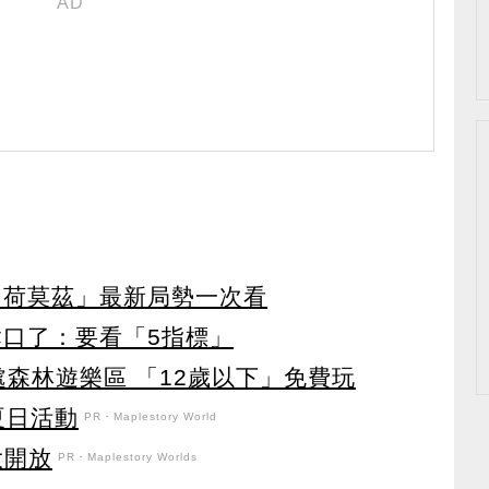
「荷莫茲」最新局勢一次看
鬆口了：要看「5指標」
處森林遊樂區 「12歲以下」免費玩
強夏日活動
PR・Maplestory World
盛大開放
PR・Maplestory Worlds