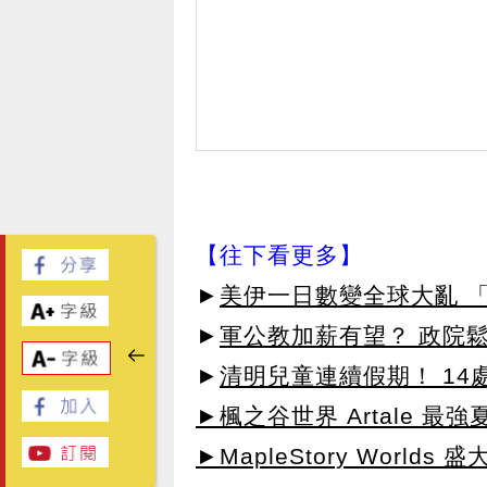
【往下看更多】
►
美伊一日數變全球大亂 
►
軍公教加薪有望？ 政院
►
清明兒童連續假期！ 14
►楓之谷世界 Artale 最
►MapleStory Worlds 