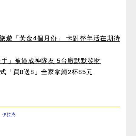
排旅遊「黃金4個月份」 卡對整年活在期待
老手」被逼成神隊友 5台廠默默發財
美式「買8送8」全家拿鐵2杯85元
、
伊拉克