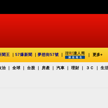
新聞王
57爆新聞
夢想街57號
更多+
政治
全球
台股
房產
汽車
理財
３Ｃ
生