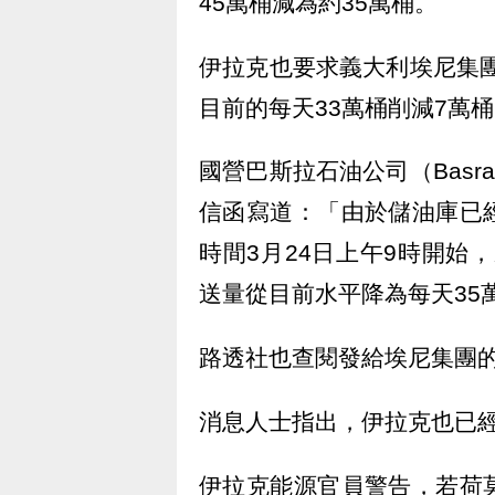
45萬桶減為約35萬桶。
伊拉克也要求義大利埃尼集團（
目前的每天33萬桶削減7萬
國營巴斯拉石油公司（Basrah
信函寫道：「由於儲油庫已
時間3月24日上午9時開始，將
送量從目前水平降為每天35
路透社也查閱發給埃尼集團
消息人士指出，伊拉克也已
伊拉克能源官員警告，若荷