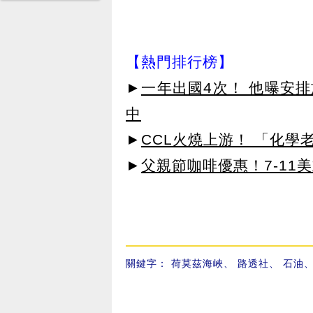
【熱門排行榜】
►
一年出國4次！ 他曝安
中
►
CCL火燒上游！ 「化學
►
父親節咖啡優惠！7-11
關鍵字：
荷莫茲海峽
、
路透社
、
石油