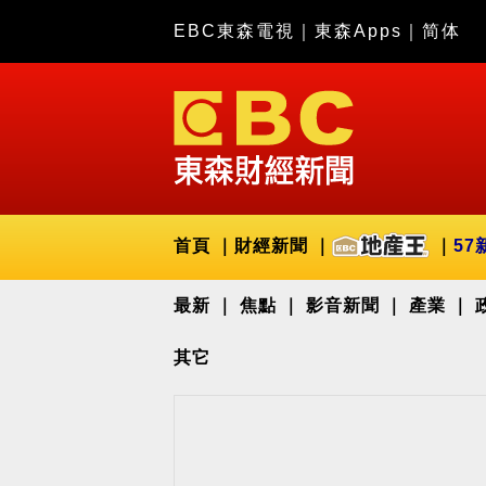
EBC東森電視
｜
東森Apps
｜
简体
首頁
財經新聞
57
最新
焦點
影音新聞
產業
其它