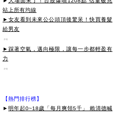
►
大場面來了！台股爆噴1208點 估量破兆
站上所有均線
►女友看到未來公公頭頂後驚呆！快買養髮
給男友
PR
►踩著空氣，邁向極限，讓每一步都輕盈有
力
PR
【熱門排行榜】
►
明年起0~18歲「每月爽領5千」 賴清德喊