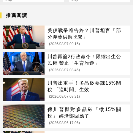
進口價
遭重擊
推薦閱讀
美伊戰爭將告終？川普坦言「部
分彈藥供應吃緊」
(2026/08/07 09:15)
川普再簽2行政命令！限縮出生公
民權 禁止「生育旅遊」
(2026/08/07 08:45)
川普出重手！多晶矽要課15%關
稅 「這時間」生效
(2026/08/07 08:31)
傳川普擬對多晶矽「徵15%關
稅」 經濟部回應了
(2026/08/06 17:06)