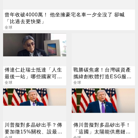
曾年收破4000萬！ 他坐擁豪宅名車一夕全沒了 卻喊
「比過去更快樂」
全球
傅達仁赴瑞士抵達「人生
戰勝碳焦慮！台灣碳資產
最後一站」哪些國家可合
攜緯創軟體打造ESG服務
法安樂死？
全球
艦隊
全球
川普擬對多晶矽出手？傳
傳川普擬對多晶矽出手！
要加徵15%關稅、設最低
「這國」太陽能供應鏈恐
全球
全球