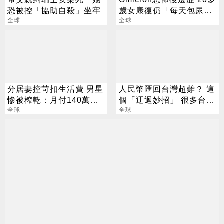
恐被控「協助自殺」坐牢
歲女康復仍「每天包尿
全球
布」
全球
分居妻控苛扣生活費 男星
人民幣匯回台灣超難？ 這
慘被榨乾：月付140萬還
個「迂迴妙招」 很多台幹
不夠？
全球
還不知道
全球