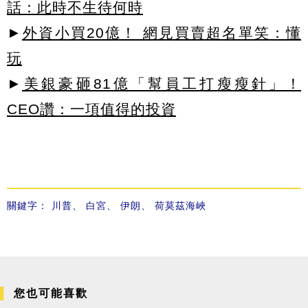
話：此時不生待何時
►
外資小買20億！ 網見買賣超名單笑：懂
玩
►
美銀豪砸81億「幫員工打瘦瘦針」！
CEO讚：一項值得的投資
關鍵字：
川普
、
白宮
、
伊朗
、
荷莫茲海峽
您也可能喜歡