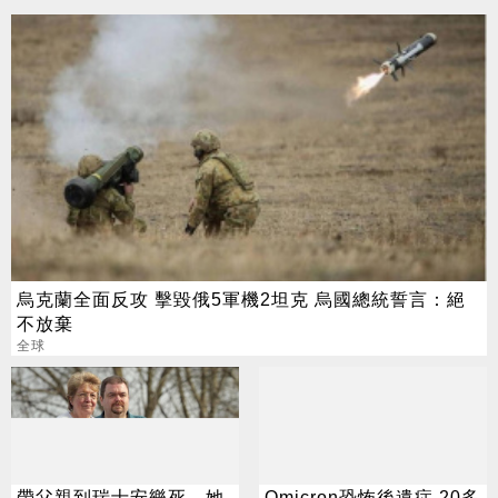
烏克蘭全面反攻 擊毀俄5軍機2坦克 烏國總統誓言：絕
不放棄
全球
帶父親到瑞士安樂死 她
Omicron恐怖後遺症 20多