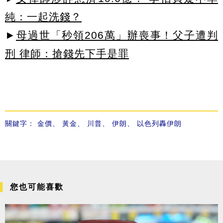
純：一起洗錢？
►
母過世「秒領206萬」辦喪事！父子遭判
刑 律師：搶錢先下手是罪
關鍵字：
金價
、
黃金
、
川普
、
伊朗
、
以色列轟伊朗
您也可能喜歡