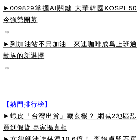
►009829掌握AI關鍵 大華韓國KOSPI 50
今強勢開募
PR
►到加油站不只加油 來速咖啡成爲上班通
勤族的新選擇
PR
【熱門排行榜】
►
蝦皮「台灣出貨」藏玄機？ 網喊2地區恐
買到假貨 專家揭真相
►
女律師涉詐慈濟10.6億！ 李怡貞疑不單