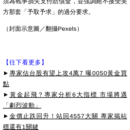
須為戰爭損失支付賠償金，並強調絕不接受美
方那套「予取予求」的過分要求。
（封面示意圖／翻攝Pexels）
【往下看更多】
►
專家估台股有望上攻4萬7 曝0050黃金買
點
►
黃金起飛？專家分析6大指標 市場將遇
「劇烈波動」
►
金價止跌回升！站回4557大關 專家揭站
穩還有1關鍵