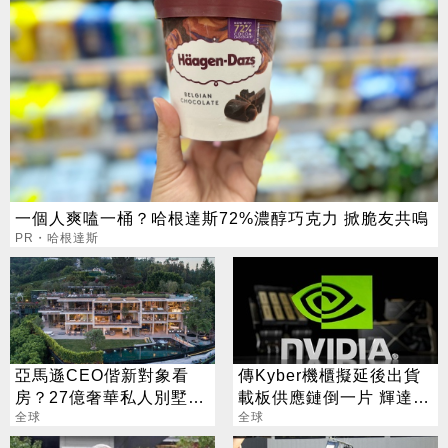
一個人爽嗑一桶？哈根達斯72%濃醇巧克力 掀脆友共鳴
PR・哈根達斯
亞馬遜CEO偕新對象看
傳Kyber機櫃擬延後出貨
房？27億奢華私人別墅曝
載板供應鏈倒一片 輝達急
光
全球
回應
全球