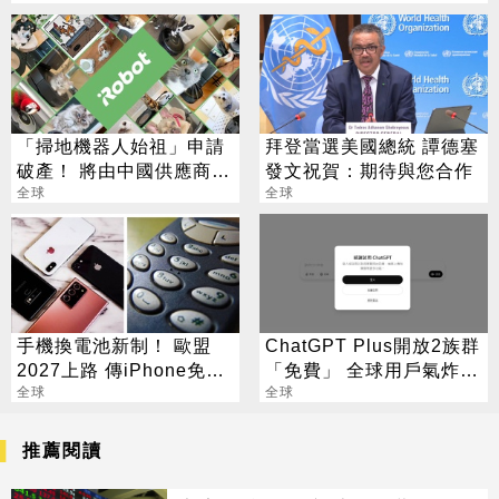
「掃地機器人始祖」申請
拜登當選美國總統 譚德塞
破產！ 將由中國供應商接
發文祝賀：期待與您合作
手
全球
全球
手機換電池新制！ 歐盟
ChatGPT Plus開放2族群
2027上路 傳iPhone免跟
「免費」 全球用戶氣炸
進
全球
喊：不公平
全球
推薦閱讀