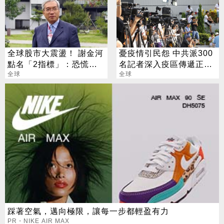
全球股市大震盪！ 謝金河
憂疫情引民怨 中共派300
點名「2指標」：恐慌跌
名記者深入疫區傳遞正能
勢已告一段落
全球
量
全球
踩著空氣，邁向極限，讓每一步都輕盈有力
PR・NIKE AIR MAX