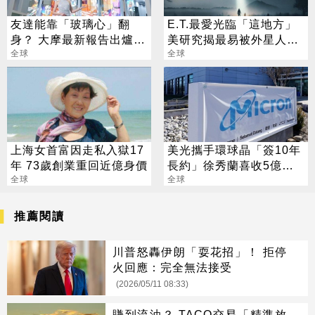
友達能靠「玻璃心」翻
E.T.最愛光臨「這地方」
身？ 大摩最新報告出爐
美研究揭最易被外星人綁
目標價也曝光
全球
架10州
全球
上海女首富因走私入獄17
美光攜手環球晶「簽10年
年 73歲創業重回近億身價
長約」徐秀蘭喜收5億美
全球
金大禮
全球
推薦閱讀
川普怒轟伊朗「耍花招」！ 拒停
火回應：完全無法接受
(2026/05/11 08:33)
賺到流油？ TACO交易「精準放