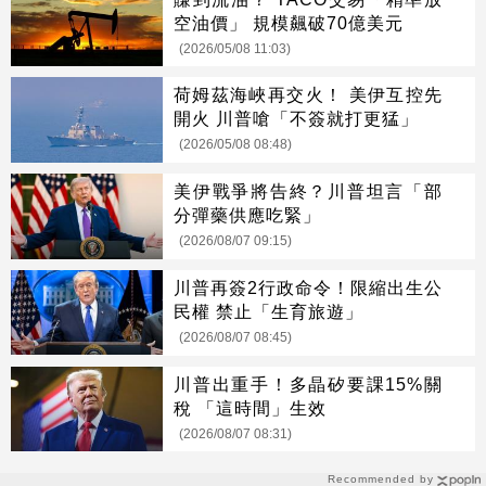
空油價」 規模飆破70億美元
(2026/05/08 11:03)
荷姆茲海峽再交火！ 美伊互控先
開火 川普嗆「不簽就打更猛」
(2026/05/08 08:48)
美伊戰爭將告終？川普坦言「部
分彈藥供應吃緊」
(2026/08/07 09:15)
川普再簽2行政命令！限縮出生公
民權 禁止「生育旅遊」
(2026/08/07 08:45)
川普出重手！多晶矽要課15%關
稅 「這時間」生效
(2026/08/07 08:31)
Recommended by