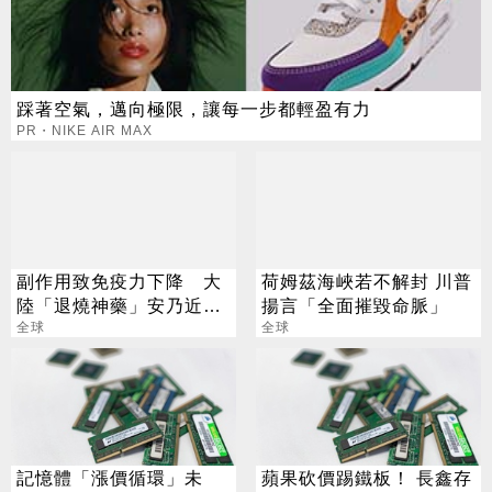
踩著空氣，邁向極限，讓每一步都輕盈有力
PR・NIKE AIR MAX
副作用致免疫力下降 大
荷姆茲海峽若不解封 川普
陸「退燒神藥」安乃近全
揚言「全面摧毀命脈」
面停售
全球
全球
記憶體「漲價循環」未
蘋果砍價踢鐵板！ 長鑫存