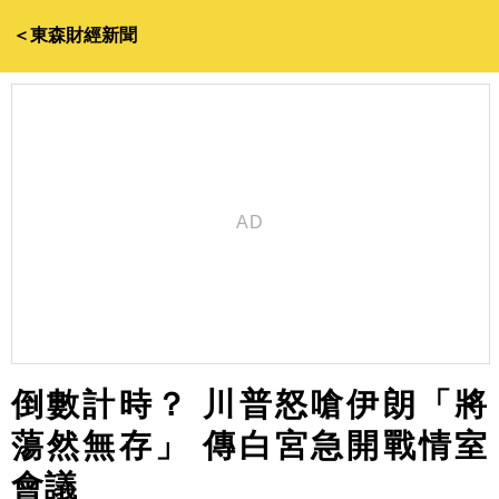
＜東森財經新聞
倒數計時？ 川普怒嗆伊朗「將
蕩然無存」 傳白宮急開戰情室
會議