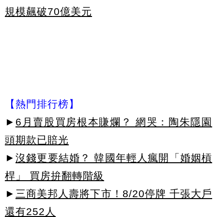
規模飆破70億美元
【熱門排行榜】
►
6月賣股買房根本賺爛？ 網哭：陶朱隱園
頭期款已賠光
►
沒錢更要結婚？ 韓國年輕人瘋開「婚姻槓
桿」 買房拚翻轉階級
►
三商美邦人壽將下市！8/20停牌 千張大戶
還有252人