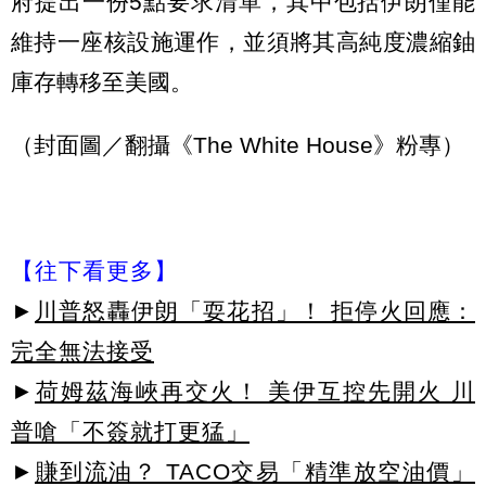
府提出一份5點要求清單，其中包括伊朗僅能
維持一座核設施運作，並須將其高純度濃縮鈾
庫存轉移至美國。
（封面圖／翻攝《The White House》粉專）
【往下看更多】
►
川普怒轟伊朗「耍花招」！ 拒停火回應：
完全無法接受
►
荷姆茲海峽再交火！ 美伊互控先開火 川
普嗆「不簽就打更猛」
►
賺到流油？ TACO交易「精準放空油價」