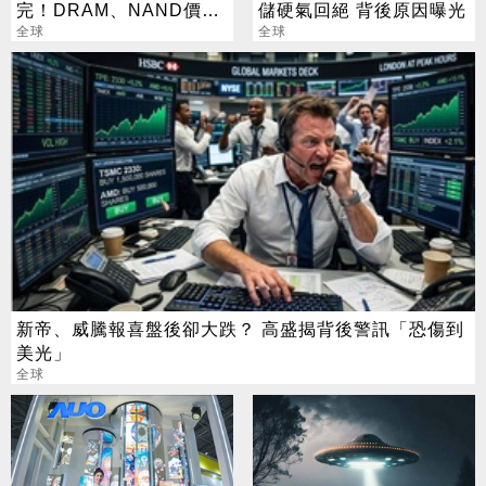
完！DRAM、NAND價格
儲硬氣回絕 背後原因曝光
7月再創新高
全球
全球
新帝、威騰報喜盤後卻大跌？ 高盛揭背後警訊「恐傷到
美光」
全球