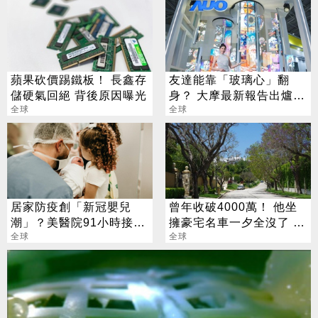
蘋果砍價踢鐵板！ 長鑫存
友達能靠「玻璃心」翻
儲硬氣回絕 背後原因曝光
身？ 大摩最新報告出爐
全球
目標價也曝光
全球
居家防疫創「新冠嬰兒
曾年收破4000萬！ 他坐
潮」？美醫院91小時接生
擁豪宅名車一夕全沒了 卻
107寶寶
全球
喊「比過去更快樂」
全球