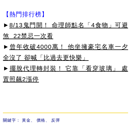
【熱門排行榜】
►
8/13鬼門開！ 命理師點名「4食物」可避
煞 22禁忌一次看
►
曾年收破4000萬！ 他坐擁豪宅名車一夕
全沒了 卻喊「比過去更快樂」
►
擺脫代理轉封裝！ 它靠「看穿玻璃」 處
置照飆2漲停
關鍵字：
黃金
、
價格
、
反彈