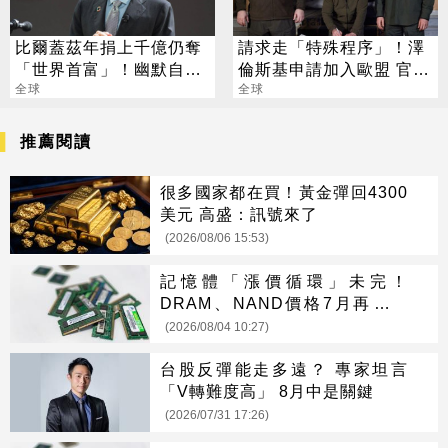
比爾蓋茲年捐上千億仍奪
請求走「特殊程序」！澤
「世界首富」！幽默自
倫斯基申請加入歐盟 官員
嘲：捐錢不夠快
全球
回應了
全球
推薦閱讀
很多國家都在買！黃金彈回4300
美元 高盛：訊號來了
(2026/08/06 15:53)
記憶體「漲價循環」未完！
DRAM、NAND價格7月再創新
高
(2026/08/04 10:27)
台股反彈能走多遠？ 專家坦言
「V轉難度高」 8月中是關鍵
(2026/07/31 17:26)