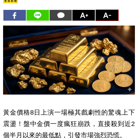
黃金價格8日上演一場極其戲劇性的驚魂上下
震盪！盤中金價一度瘋狂崩跌，直接殺到近2
個半月以來的最低點，引發市場強烈恐慌。