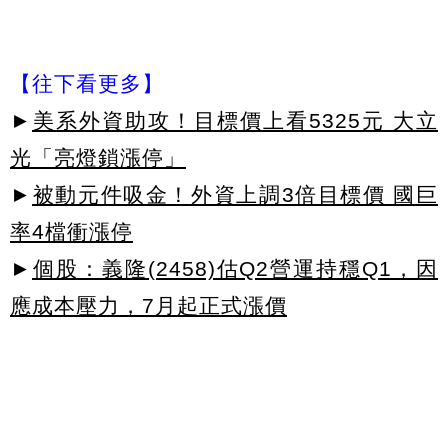
【往下看更多】
►
美系外資助攻！目標價上看5325元 大立
光「亮燈鎖漲停」
►
被動元件吸金！外資上調3倍目標價 國巨
率4檔衝漲停
►
個股：義隆(2458)估Q2營運持穩Q1，因
應成本壓力，7月起正式漲價