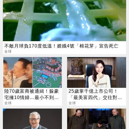
不敵月球負170度低溫！嫦娥4號「棉花芽」宣告死亡
全球
陸70歲富商被通緝！躲豪
25歲掌千億上市公司！
宅擁10情婦…最小不到20
「最美富四代」交往對象
歲
全球
竟是他
全球