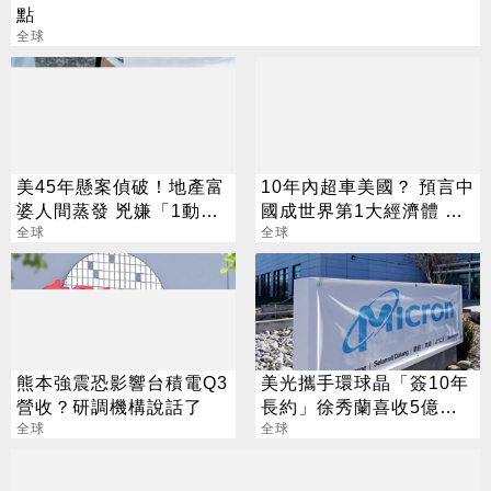
點
全球
美45年懸案偵破！地產富
10年內超車美國？ 預言中
婆人間蒸發 兇嫌「1動
國成世界第1大經濟體 學
作」露餡落網
全球
者曝關鍵條件
全球
熊本強震恐影響台積電Q3
美光攜手環球晶「簽10年
營收？研調機構說話了
長約」徐秀蘭喜收5億美
全球
金大禮
全球