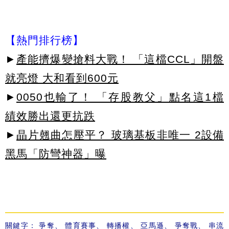
【熱門排行榜】
►
產能擠爆變搶料大戰！ 「這檔CCL」開盤
就亮燈 大和看到600元
►
0050也輸了！ 「存股教父」點名這1檔
績效勝出還更抗跌
►
晶片翹曲怎壓平？ 玻璃基板非唯一 2設備
黑馬「防彎神器」曝
關鍵字：
爭奪
、
體育賽事
、
轉播權
、
亞馬遜
、
爭奪戰
、
串流