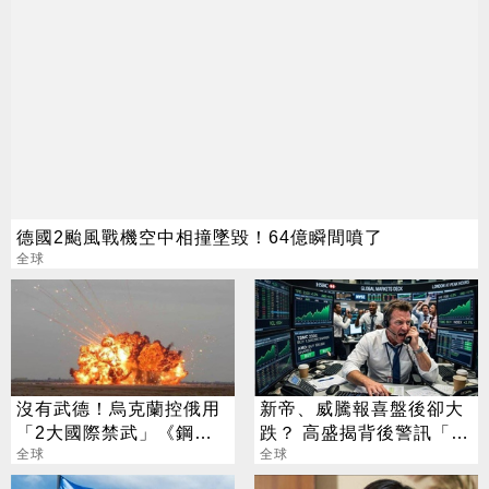
德國2颱風戰機空中相撞墜毀！64億瞬間噴了
全球
沒有武德！烏克蘭控俄用
新帝、威騰報喜盤後卻大
「2大國際禁武」《鋼鐵
跌？ 高盛揭背後警訊「恐
人》曾賣其中之1
全球
傷到美光」
全球