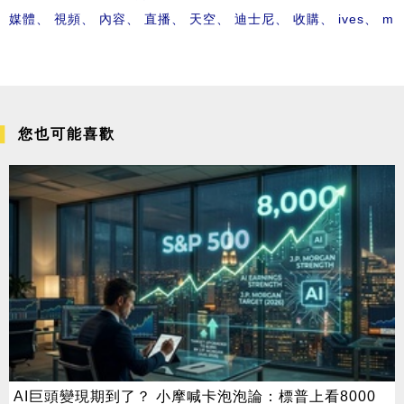
媒體
、
視頻
、
內容
、
直播
、
天空
、
迪士尼
、
收購
、
ives
、
m
您也可能喜歡
AI巨頭變現期到了？ 小摩喊卡泡泡論：標普上看8000