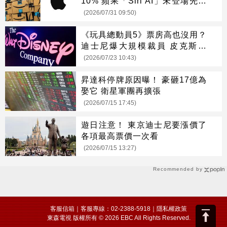
10% 蘋果「Siri AI」未登場先摔
8%
(2026/07/31 09:50)
《玩具總動員5》票房高也沒用？
迪士尼爆大規模裁員 皮克斯成
「重災區」
(2026/07/23 10:43)
昇達科停牌原因曝！ 豪砸17億為
娶它 衛星軍團再擴張
(2026/07/15 17:45)
遊日注意！ 東京迪士尼要漲價了
各項最高票價一次看
(2026/07/15 13:27)
Recommended by
客服信箱
｜客服專線：02-2388-5918｜
隱私權政策
東森電視 版權所有 © 2026 EBC All Rights Reserved.