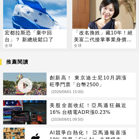
宏都拉斯恐「棄中回
「改名換姓」藏10年！絕
台」？ 新總統鬆口了
美富二代接掌事業身價飆
全球
4百億
全球
推薦閱讀
創新高！ 東京迪士尼10月調漲
旺季門票「台幣2500」
(2026/08/01 15:00)
美股全面收紅！亞馬遜狂飆近
16% 台積電ADR漲0.23%
(2026/08/01 09:50)
AI競爭白熱化！ 亞馬遜報喜漲