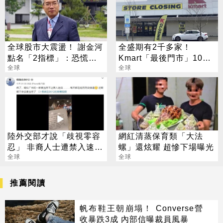
全球股市大震盪！ 謝金河
全盛期有2千多家！
點名「2指標」：恐慌跌
Kmart「最後門市」10月
勢已告一段落
全球
將熄燈
全球
陸外交部才說「歧視零容
網紅清蒸保育類「大法
忍」 非裔人士遭禁入速食
螺」還炫耀 超慘下場曝光
店
全球
全球
推薦閱讀
帆布鞋王朝崩塌！ Converse營
收暴跌3成 內部信曝裁員風暴