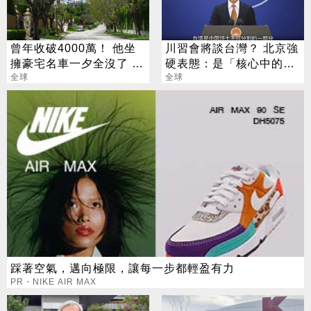
曾年收破4000萬！ 他坐
川習會將談台灣？ 北京強
擁豪宅名車一夕全沒了 卻
硬表態：是「核心中的核
喊「比過去更快樂」
全球
心」
全球
踩著空氣，邁向極限，讓每一步都輕盈有力
PR・NIKE AIR MAX