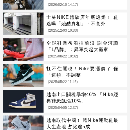
(2026/02/10 14:17)
士林NIKE體驗店年底熄燈！ 鞋
迷曝「殘酷真相」：不意外
(2025/12/03 10:33)
全球鞋業後浪推前浪 謝金河讚
「1品牌」：異軍突起大贏家
(2025/08/22 10:32)
扛不住關稅！Nike要漲價了 僅
「這類」不調整
(2025/05/22 11:46)
越南出口關稅暴增46% 「Nike經
典鞋恐飆漲10%」
(2025/04/05 12:37)
越南取代中國！ 躍Nike運動鞋最
大生產地 占比逾5成