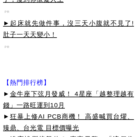
PR
►起床就先做件事，沒三天小腹就不見了!
肚子一天天變小！
PR
【熱門排行榜】
►
金牛座下弦月發威！ 4星座「越整理越有
錢」一路旺運到10月
►
狂暴上修AI PCB商機！ 高盛喊買台燿、
臻鼎、台光電 目標價曝光