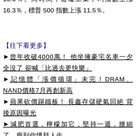
16.3％，標普 500 指數上漲 11.5％。
【往下看更多】
►
曾年收破4000萬！ 他坐擁豪宅名車一夕
全沒了 卻喊「比過去更快樂」
►
記憶體「漲價循環」未完！DRAM、
NAND價格7月再創新高
►
蘋果砍價踢鐵板！ 長鑫存儲硬氣回絕 背
後原因曝光
►減肥首選，檸檬加它，堅持一週，腰細
了，瘦到你懷疑人生