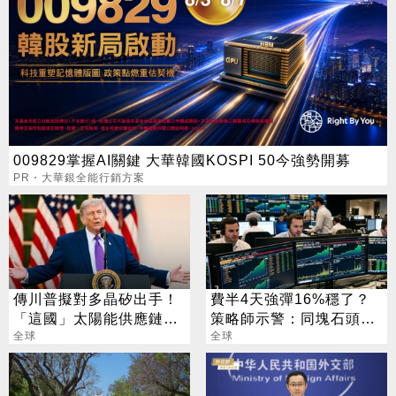
009829掌握AI關鍵 大華韓國KOSPI 50今強勢開募
PR・大華銀全能行銷方案
傳川普擬對多晶矽出手！
費半4天強彈16%穩了？
「這國」太陽能供應鏈恐
策略師示警：同塊石頭不
遭重擊
全球
會絆2次
全球