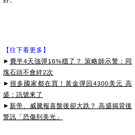
【往下看更多】
►
費半4天強彈16%穩了？ 策略師示警：同
塊石頭不會絆2次
►
很多國家都在買！黃金彈回4300美元 高
盛：訊號來了
►
新帝、威騰報喜盤後卻大跌？ 高盛揭背後
警訊「恐傷到美光」