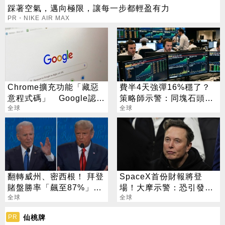
踩著空氣，邁向極限，讓每一步都輕盈有力
PR・NIKE AIR MAX
Chrome擴充功能「藏惡
費半4天強彈16%穩了？
意程式碼」 Google認
策略師示警：同塊石頭不
了：已下架
全球
會絆2次
全球
翻轉威州、密西根！ 拜登
SpaceX首份財報將登
賭盤勝率「飆至87%」輾
場！大摩示警：恐引發龐
壓川普
全球
大賣壓
全球
仙桃牌
PR