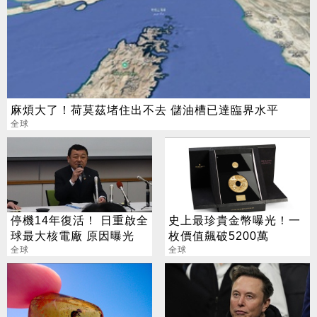
麻煩大了！荷莫茲堵住出不去 儲油槽已達臨界水平
全球
停機14年復活！ 日重啟全
史上最珍貴金幣曝光！一
球最大核電廠 原因曝光
枚價值飆破5200萬
全球
全球