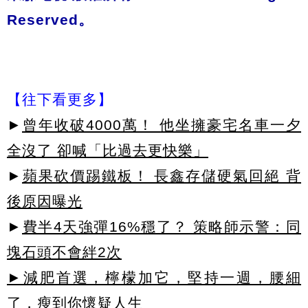
Reserved。
【往下看更多】
►
曾年收破4000萬！ 他坐擁豪宅名車一夕
全沒了 卻喊「比過去更快樂」
►
蘋果砍價踢鐵板！ 長鑫存儲硬氣回絕 背
後原因曝光
►
費半4天強彈16%穩了？ 策略師示警：同
塊石頭不會絆2次
►減肥首選，檸檬加它，堅持一週，腰細
了，瘦到你懷疑人生