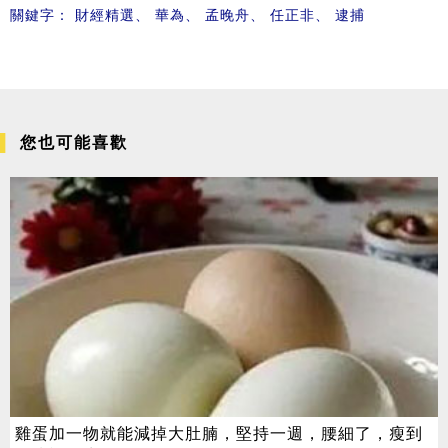
關鍵字：
財經精選
、
華為
、
孟晚舟
、
任正非
、
逮捕
您也可能喜歡
雞蛋加一物就能減掉大肚腩，堅持一週，腰細了，瘦到