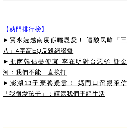
【熱門排行榜】
►
賈永婕越南度假曬恩愛！ 遭酸民嗆「三
八」4字高EQ反殺網讚爆
►
批南韓佔盡便宜 李在明對台惡劣 謝金
河：我們不能一直挨打
►
澎湖13子棄養疑雲！ 媽門口留親筆信
「我很愛孩子」：請還我們平靜生活