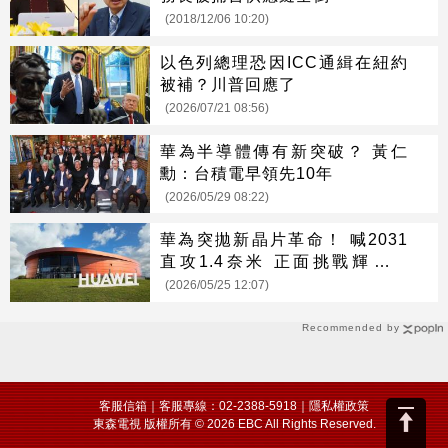
(2018/12/06 10:20)
以色列總理恐因ICC通緝在紐約
被補？川普回應了
(2026/07/21 08:56)
華為半導體傳有新突破？ 黃仁
勳：台積電早領先10年
(2026/05/29 08:22)
華為突拋新晶片革命！ 喊2031
直攻1.4奈米 正面挑戰輝達、
AMD
(2026/05/25 12:07)
Recommended by
客服信箱
｜客服專線：02-2388-5918｜
隱私權政策
東森電視 版權所有 © 2026 EBC All Rights Reserved.