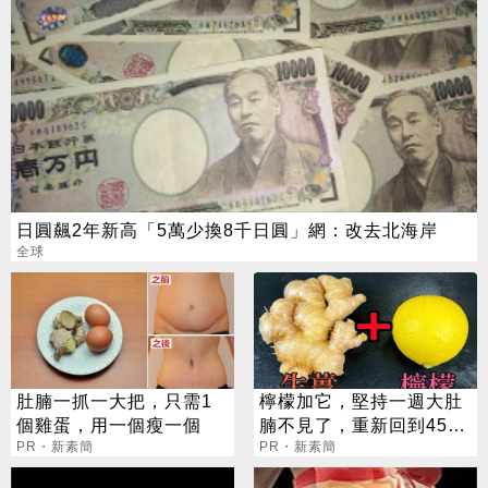
日圓飆2年新高「5萬少換8千日圓」網：改去北海岸
全球
肚腩一抓一大把，只需1
檸檬加它，堅持一週大肚
個雞蛋，用一個瘦一個
腩不見了，重新回到45公
PR・新素簡
斤
PR・新素簡