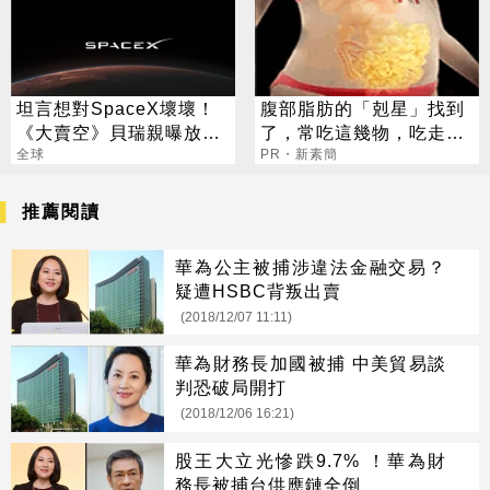
坦言想對SpaceX壞壞！
腹部脂肪的「剋星」找到
《大賣空》貝瑞親曝放棄
了，常吃這幾物，吃走大
理由：謝謝再聯絡
全球
肚囊，瘦出小蠻腰
PR・新素簡
推薦閱讀
華為公主被捕涉違法金融交易？
疑遭HSBC背叛出賣
(2018/12/07 11:11)
華為財務長加國被捕 中美貿易談
判恐破局開打
(2018/12/06 16:21)
股王大立光慘跌9.7% ！華為財
務長被捕台供應鏈全倒