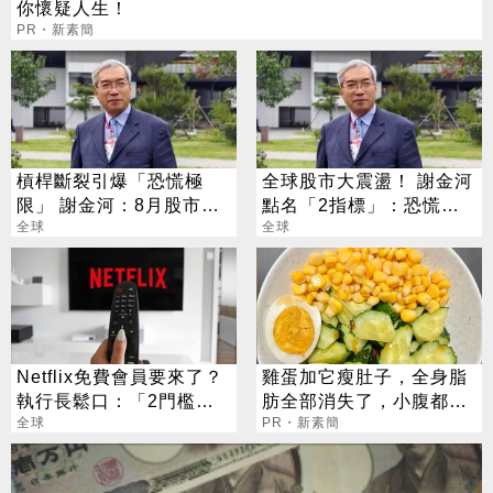
你懷疑人生！
PR・新素簡
槓桿斷裂引爆「恐慌極
全球股市大震盪！ 謝金河
限」 謝金河：8月股市得
點名「2指標」：恐慌跌
看「這2檔」
全球
勢已告一段落
全球
Netflix免費會員要來了？
雞蛋加它瘦肚子，全身脂
執行長鬆口：「2門檻」
肪全部消失了，小腹都平
是關鍵
全球
坦了
PR・新素簡