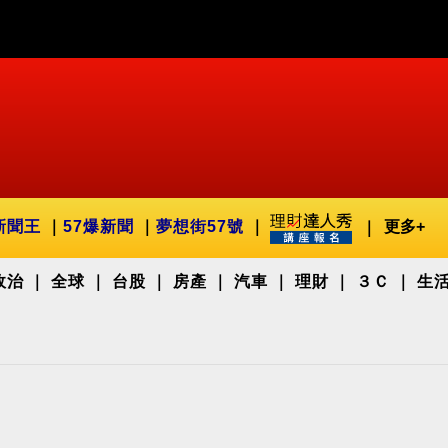
新聞王
57爆新聞
夢想街57號
更多+
政治
全球
台股
房產
汽車
理財
３Ｃ
生