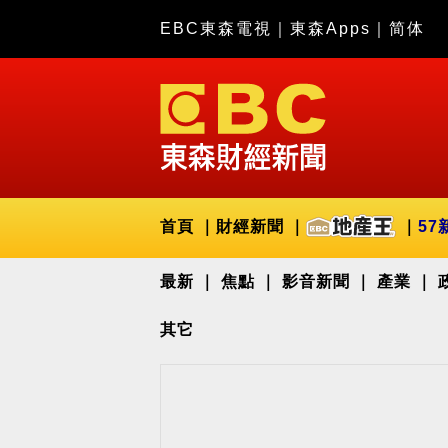
EBC東森電視
｜
東森Apps
｜
简体
首頁
財經新聞
57
最新
焦點
影音新聞
產業
其它