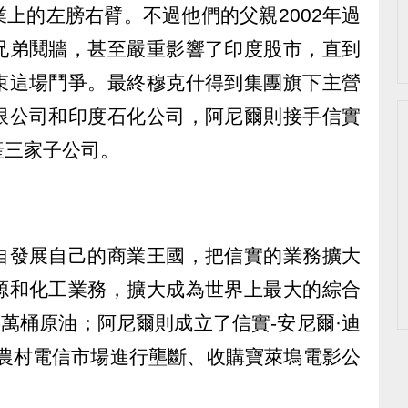
上的左膀右臂。不過他們的父親2002年過
兄弟鬩牆，甚至嚴重影響了印度股市，直到
束這場鬥爭。最終穆克什得到集團旗下主營
限公司和印度石化公司，阿尼爾則接手信實
產三家子公司。
自發展自己的商業王國，把信實的業務擴大
源和化工業務，擴大成為世界上最大的綜合
4萬桶原油；阿尼爾則成立了信實-安尼爾·迪
度農村電信市場進行壟斷、收購寶萊塢電影公