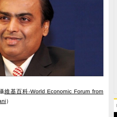
攝
維基百科-World Economic Forum from
ani
）