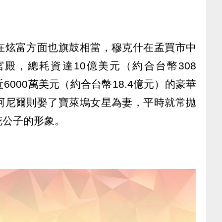
在炫富方面也旗鼓相當，穆克什在孟買市中
殿，總耗資達10億美元（約合台幣308
000萬美元（約合台幣18.4億元）的豪華
阿尼爾則娶了寶萊塢女星為妻，平時就常拋
花公子的形象。