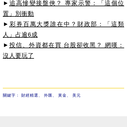
►
追高慘變接盤俠？ 專家示警：「這個位
置」別衝動
►
彩券百萬大獎誰在中？財政部：「這類
人」占逾6成
►
投信、外資都在買 台股卻收黑？ 網嘆：
沒人要玩了
關鍵字：
財經精選
、
外匯
、
黃金
、
美元