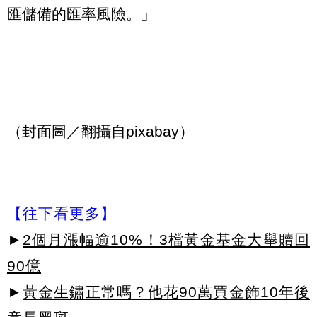
匯儲備的匯率風險。」
（封面圖／翻攝自pixabay）
【往下看更多】
►
2個月漲幅逾10%！3檔黃金基金大舉贖回
90億
►
黃金生鏽正常嗎？他花90萬買金飾10年後