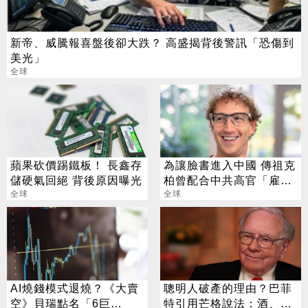
新帝、威騰報喜盤後卻大跌？ 高盛揭背後警訊「恐傷到
美光」
全球
蘋果砍價踢鐵板！ 長鑫存
為讓臉書進入中國 傳祖克
儲硬氣回絕 背後原因曝光
柏曾配合中共高官「雇
全球
300人審查異見」
全球
AI燒錢模式退燒？《大賣
聰明人破產的理由？巴菲
空》貝瑞點名「6巨
特引用芒格說法：酒、女