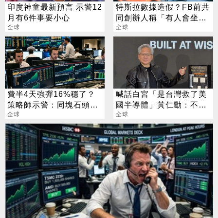
印度神童最新預言 示警12
特斯拉數據造假？FB前共
月有6件事要小心
同創辦人稱「有人會坐
全球
牢」 馬斯克這樣回嗆
全球
費半4天強彈16%穩了？
喊話白宮「是台灣救了美
策略師示警：同塊石頭不
國半導體」黃仁勳：不需
會絆2次
全球
拿槍指著頭
全球