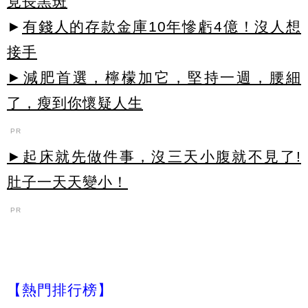
竟長黑斑
►
有錢人的存款金庫10年慘虧4億！沒人想
接手
►減肥首選，檸檬加它，堅持一週，腰細
了，瘦到你懷疑人生
PR
►起床就先做件事，沒三天小腹就不見了!
肚子一天天變小！
PR
【熱門排行榜】