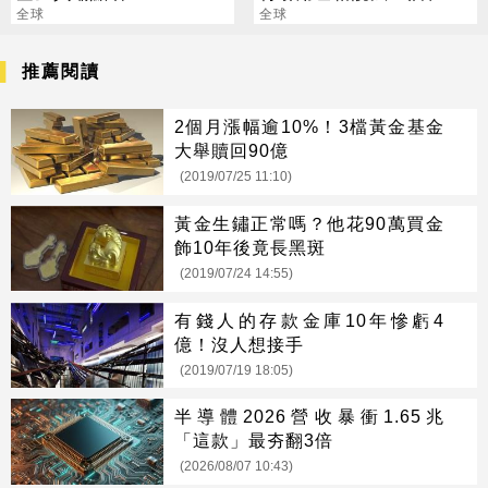
頭」：市場已經投票
全球
人及槓桿
全球
推薦閱讀
2個月漲幅逾10%！3檔黃金基金
大舉贖回90億
(2019/07/25 11:10)
黃金生鏽正常嗎？他花90萬買金
飾10年後竟長黑斑
(2019/07/24 14:55)
有錢人的存款金庫10年慘虧4
億！沒人想接手
(2019/07/19 18:05)
半導體2026營收暴衝1.65兆
「這款」最夯翻3倍
(2026/08/07 10:43)