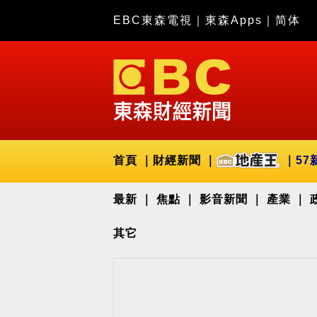
EBC東森電視
｜
東森Apps
｜
简体
首頁
財經新聞
57
最新
焦點
影音新聞
產業
其它