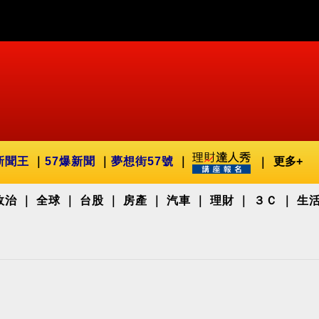
新聞王
57爆新聞
夢想街57號
更多+
政治
全球
台股
房產
汽車
理財
３Ｃ
生