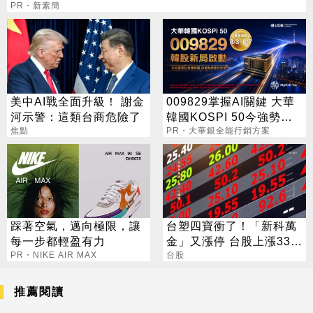
PR・新素簡
美中AI戰全面升級！ 謝金
009829掌握AI關鍵 大華
河示警：這類台商危險了
韓國KOSPI 50今強勢開
焦點
募
PR・大華銀全能行銷方案
踩著空氣，邁向極限，讓
台塑四寶衝了！「新科萬
每一步都輕盈有力
金」又漲停 台股上漲330
PR・NIKE AIR MAX
點
台股
推薦閱讀