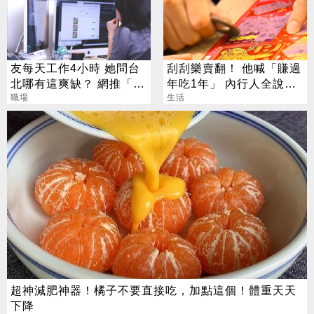
友每天工作4小時 她問台
刮刮樂賣翻！ 他喊「賺過
北哪有這爽缺？ 網推「這
年吃1年」 內行人全說
一類」：1天只做10分鐘
職場
了：生存不易
生活
超神減肥神器！橘子不要直接吃，加點這個！體重天天
下降