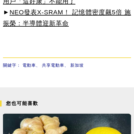
用戶「這好康」不能用了
►
NEO發表X-SRAM！ 記憶體密度飆5倍 施
振榮：半導體迎新革命
關鍵字：
電動車
、
共享電動車
、
新加坡
您也可能喜歡