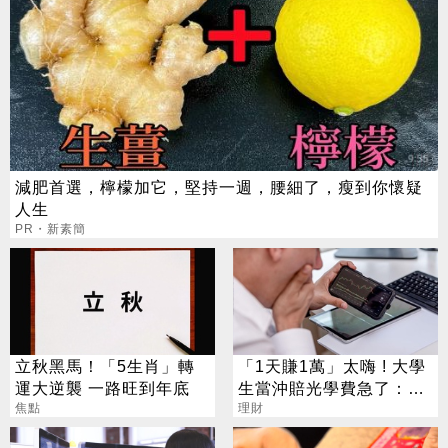
減肥首選，檸檬加它，堅持一週，腰細了，瘦到你懷疑
人生
PR・新素簡
立秋黑馬！「5生肖」轉
「1天賺1萬」太嗨 ! 大學
運大逆襲 一路旺到年底
生當沖賠光學費急了：不
焦點
敢跟媽說
理財