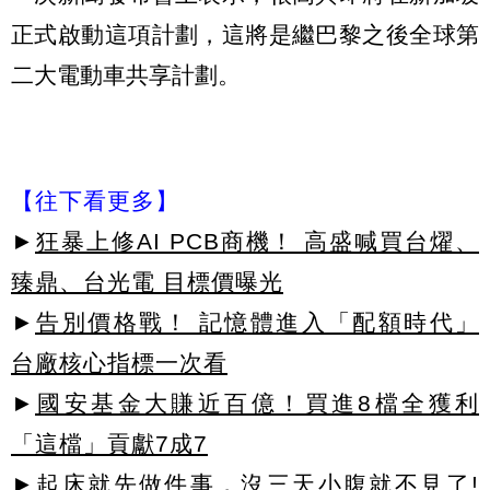
正式啟動這項計劃，這將是繼巴黎之後全球第
二大電動車共享計劃。
【往下看更多】
►
狂暴上修AI PCB商機！ 高盛喊買台燿、
臻鼎、台光電 目標價曝光
►
告別價格戰！ 記憶體進入「配額時代」
台廠核心指標一次看
►
國安基金大賺近百億！買進8檔全獲利
「這檔」貢獻7成7
►起床就先做件事，沒三天小腹就不見了!