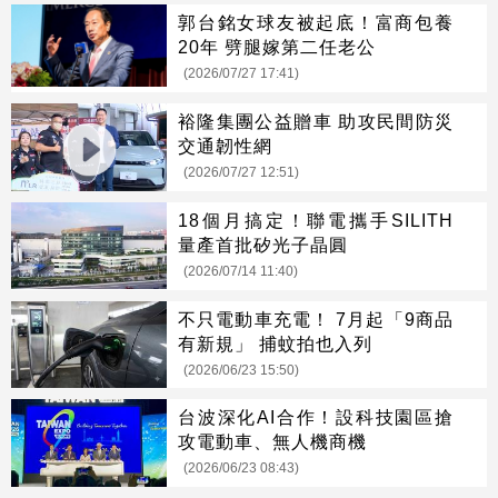
郭台銘女球友被起底！富商包養
20年 劈腿嫁第二任老公
(2026/07/27 17:41)
裕隆集團公益贈車 助攻民間防災
交通韌性網
(2026/07/27 12:51)
18個月搞定！聯電攜手SILITH
量產首批矽光子晶圓
(2026/07/14 11:40)
不只電動車充電！ 7月起「9商品
有新規」 捕蚊拍也入列
(2026/06/23 15:50)
台波深化AI合作！設科技園區搶
攻電動車、無人機商機
(2026/06/23 08:43)