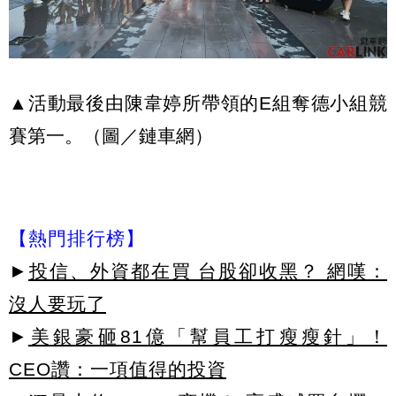
▲活動最後由陳韋婷所帶領的E組奪德小組競
賽第一。（圖／鏈車網）
【熱門排行榜】
►
投信、外資都在買 台股卻收黑？ 網嘆：
沒人要玩了
►
美銀豪砸81億「幫員工打瘦瘦針」！
CEO讚：一項值得的投資