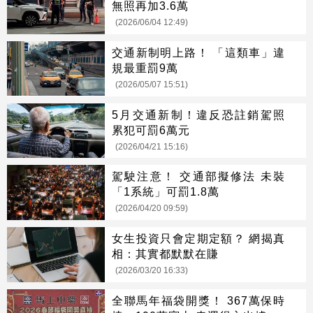
無照再加3.6萬
(2026/06/04 12:49)
交通新制明上路！ 「這類車」違
規最重罰9萬
(2026/05/07 15:51)
5月交通新制！違反恐註銷駕照
累犯可罰6萬元
(2026/04/21 15:16)
駕駛注意！ 交通部擬修法 未裝
「1系統」可罰1.8萬
(2026/04/20 09:59)
女生投資只會定期定額？ 網揭真
相：其實都默默在賺
(2026/03/20 16:33)
全聯馬年福袋開獎！ 367萬保時