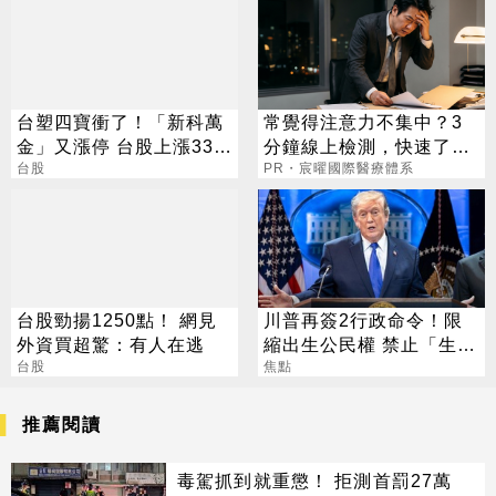
台塑四寶衝了！「新科萬
常覺得注意力不集中？3
金」又漲停 台股上漲330
分鐘線上檢測，快速了解
點
台股
腦力狀況
PR・宸曜國際醫療體系
台股勁揚1250點！ 網見
川普再簽2行政命令！限
外資買超驚：有人在逃
縮出生公民權 禁止「生育
台股
旅遊」
焦點
推薦閱讀
毒駕抓到就重懲！ 拒測首罰27萬