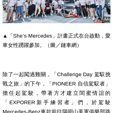
▲「She’s Mercedes」計畫正式在台啟動，愛
車女性踴躍參加。（圖／鏈車網）
除了一起闖過難關，「Challenge Day 駕馭挑
戰之旅」的下午，「PIONEER 自信駕馭者」
擔任起駕駛，帶著方才建立閨蜜情誼的
「EXPORER新手練習者」們，於駕駛
Mercedes-Benz車款前往陽明山美軍俱樂部路