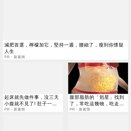
減肥首選，檸檬加它，堅持一週，腰細了，瘦到你懷疑
人生
PR・新素簡
起床就先做件事，沒三天
腹部脂肪的「剋星」找到
小腹就不見了! 肚子一天
了，常吃這幾物，吃走大
天變小！
PR・新素簡
肚囊，瘦出小蠻腰
PR・新素簡