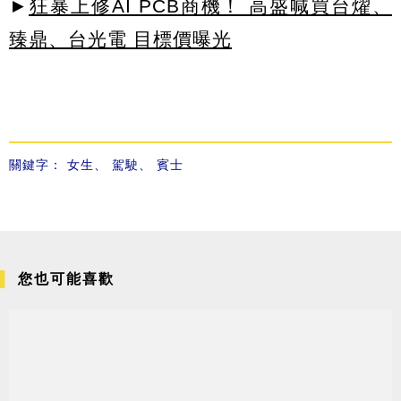
►
狂暴上修AI PCB商機！ 高盛喊買台燿、
臻鼎、台光電 目標價曝光
關鍵字：
女生
、
駕駛
、
賓士
您也可能喜歡