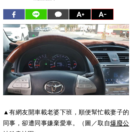
▲有網友開車載老婆下班，順便幫忙載妻子的
同事，卻遭同事嫌棄愛車。（圖／取自
爆廢公