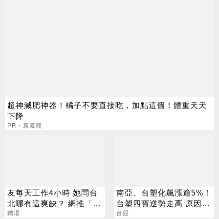
超神減肥神器！橘子不要直接吃，加點這個！體重天天
下降
PR・新素簡
友每天工作4小時 她問台
南亞、台塑化飆漲逾5%！
北哪有這爽缺？ 網推「這
台塑四寶逆勢走高 原因找
一類」：1天只做10分鐘
職場
到了
台股