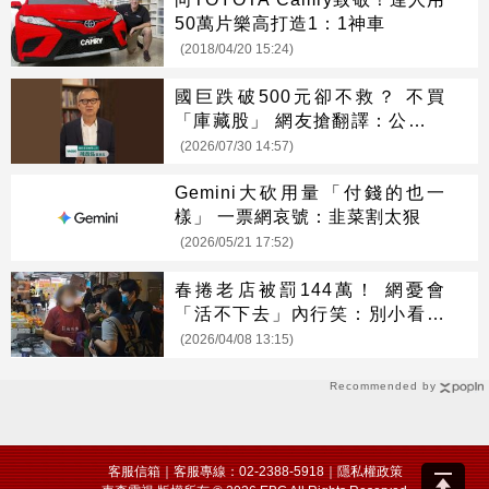
50萬片樂高打造1：1神車
(2018/04/20 15:24)
國巨跌破500元卻不救？ 不買
「庫藏股」 網友搶翻譯：公司不
接刀
(2026/07/30 14:57)
Gemini大砍用量「付錢的也一
樣」 一票網哀號：韭菜割太狠
(2026/05/21 17:52)
春捲老店被罰144萬！ 網憂會
「活不下去」內行笑：別小看他
們
(2026/04/08 13:15)
Recommended by
客服信箱
｜客服專線：02-2388-5918｜
隱私權政策