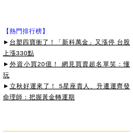
【熱門排行榜】
►
台塑四寶衝了！「新科萬金」又漲停 台股
上漲330點
►
外資小買20億！ 網見買賣超名單笑：懂
玩
►
立秋好運來了！ 5星座貴人、升遷運齊發
命理師：把握黃金轉運期