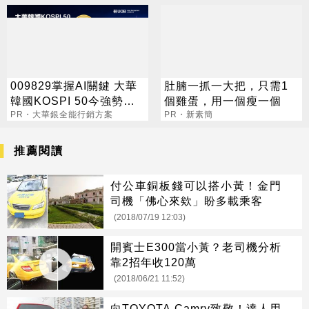
009829掌握AI關鍵 大華
肚腩一抓一大把，只需1
韓國KOSPI 50今強勢開
個雞蛋，用一個瘦一個
募
PR・大華銀全能行銷方案
PR・新素簡
推薦閱讀
付公車銅板錢可以搭小黃！金門
司機「佛心來欸」盼多載乘客
(2018/07/19 12:03)
開賓士E300當小黃？老司機分析
靠2招年收120萬
(2018/06/21 11:52)
向TOYOTA Camry致敬！達人用