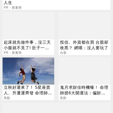
人生
PR・新素簡
起床就先做件事，沒三天
投信、外資都在買 台股卻
小腹就不見了! 肚子一天
收黑？ 網嘆：沒人要玩了
天變小！
PR・新素簡
台股
立秋好運來了！ 5星座貴
鬼月求財佳時機曝！ 命理
人、升遷運齊發 命理師：
師授6大開運法：偏財
把握黃金轉運期
焦點
「用想的」就行
焦點