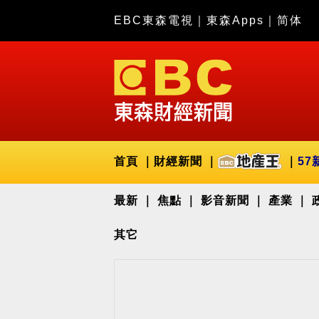
EBC東森電視
｜
東森Apps
｜
简体
首頁
財經新聞
57
最新
焦點
影音新聞
產業
其它