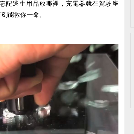
忘記逃生用品放哪裡，充電器就在駕駛座
時刻能救你一命。