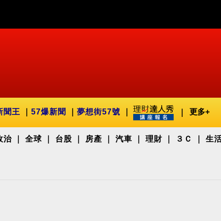
新聞王
57爆新聞
夢想街57號
更多+
政治
全球
台股
房產
汽車
理財
３Ｃ
生