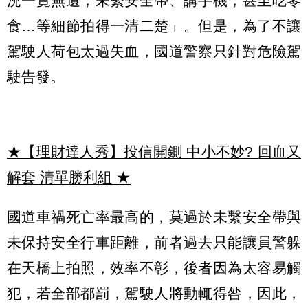
況一覽無遺，未繫安全帶、講手機，甚至吃零
食…等細節拍得一清二楚」。但是，為了不讓
駕駛人荷包太過失血，國道警察只針對危險駕
駛告發。
★【理財達人秀】投信開鍘 中小不妙? 回血又
解套 清單勝利組
★
國道車禍死亡率最高的，莫過於未繫安全帶與
未保持安全行車距離，前者過去只能讓員警躲
在天橋上拍照，效率不彰，後者因為太容易觸
犯，若全部都罰，駕駛人將動輒得咎，因此，