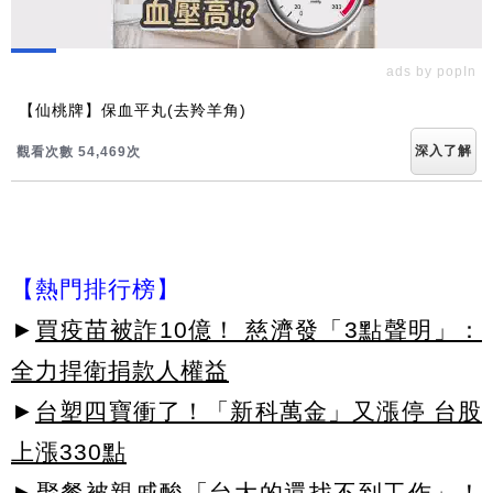
ads by popIn
【仙桃牌】保血平丸(去羚羊角)
深入了解
觀看次數 54,478次
【熱門排行榜】
►
買疫苗被詐10億！ 慈濟發「3點聲明」：
全力捍衛捐款人權益
►
台塑四寶衝了！「新科萬金」又漲停 台股
上漲330點
►
聚餐被親戚酸「台大的還找不到工作」！