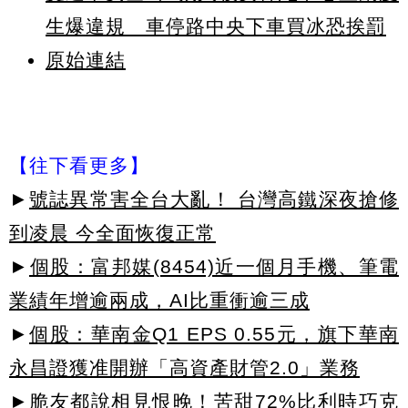
生爆違規 車停路中央下車買冰恐挨罰
原始連結
【往下看更多】
►
號誌異常害全台大亂！ 台灣高鐵深夜搶修
到凌晨 今全面恢復正常
►
個股：富邦媒(8454)近一個月手機、筆電
業績年增逾兩成，AI比重衝逾三成
►
個股：華南金Q1 EPS 0.55元，旗下華南
永昌證獲准開辦「高資產財管2.0」業務
►脆友都說相見恨晚！苦甜72%比利時巧克