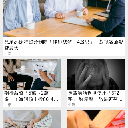
兄弟姊妹特留分刪除！律師破解「4迷思」：對頂客族影
響最大
生活
期待薪資「5萬→2萬
長輩講話過度使用「這2
多」！海歸碩士投80封履
字」 醫示警：恐是阿茲海
歷沒上岸：連香蕉都不給
生活
默警訊
生活