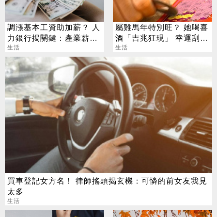
調漲基本工資助加薪？ 人
屬雞馬年特別旺？ 她喝喜
力銀行揭關鍵：產業薪資
酒「吉兆狂現」 幸運刮中
差距是隱憂
生活
100萬
生活
買車登記女方名！ 律師搖頭揭玄機：可憐的前女友我見
太多
生活