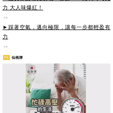
力 大人味爆紅！
PR
►踩著空氣，邁向極限，讓每一步都輕盈有
力
PR
仙桃牌
PR