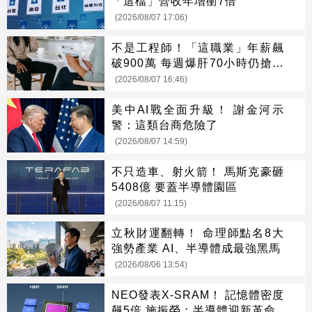
「這檔」營收年增衝7倍
(2026/08/07 17:06)
不是工程師！「這職業」年薪飆
破900萬 每週爆肝70小時仍搶破
頭
(2026/08/07 16:46)
美中AI戰全面升級！ 謝金河示
警：這類台商危險了
(2026/08/07 14:59)
不只造車、射火箭！ 馬斯克豪砸
5408億 要蓋半導體園區
(2026/08/07 11:15)
立秋財運翻轉！ 命理師點名8大
強勢產業 AI、半導體成最強黑馬
(2026/08/06 13:54)
NEO發表X-SRAM！ 記憶體密度
飆5倍 施振榮：半導體迎新革命