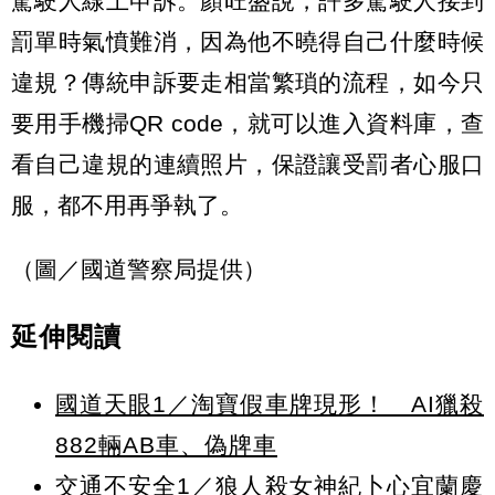
駕駛人線上申訴。顏旺盛說，許多駕駛人接到
罰單時氣憤難消，因為他不曉得自己什麼時候
違規？傳統申訴要走相當繁瑣的流程，如今只
要用手機掃QR code，就可以進入資料庫，查
看自己違規的連續照片，保證讓受罰者心服口
服，都不用再爭執了。
（圖／國道警察局提供）
延伸閱讀
國道天眼1／淘寶假車牌現形！ AI獵殺
882輛AB車、偽牌車
交通不安全1／狼人殺女神紀卜心宜蘭慶