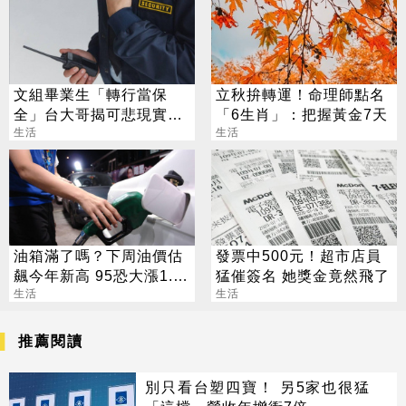
文組畢業生「轉行當保
立秋拚轉運！命理師點名
全」台大哥揭可悲現實：
「6生肖」：把握黃金7天
薪水跟原本一樣
生活
生活
油箱滿了嗎？下周油價估
發票中500元！超市店員
飆今年新高 95恐大漲1.2
猛催簽名 她獎金竟然飛了
元
生活
生活
推薦閱讀
別只看台塑四寶！ 另5家也很猛