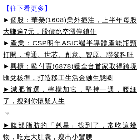
【往下看更多】
►
個股：華榮(1608)業外挹注，上半年每股
大賺逾7元，股價跳空漲停鎖住
►
產業：CSP明年ASIC端半導體產能瓶頸
打開，博通、世芯、創意、智原、聯發科旺
►
興櫃：歐付寶(6878)獲全台首家取得跨境
匯兌核準，打造移工生活金融生態圈
►減肥首選，檸檬加它，堅持一週，腰細
了，瘦到你懷疑人生
PR
►腹部脂肪的「剋星」找到了，常吃這幾
物，吃走大肚囊，瘦出小蠻腰