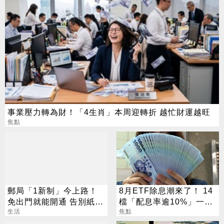
事業壓力轉為財！「4生肖」本周迎轉折 越忙財運越旺
焦點
郵局「1新制」今上路！
8月ETF除息潮來了！ 14
免出門就能開通 告別紙本
檔「配息率逾10%」一次
不用跑臨櫃
生活
看
焦點