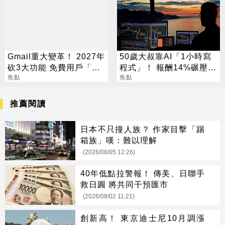
Gmail重大變革！ 2027年
50歲大叔靠AI「1小時寫
砍3大功能 免費用戶「這
程式」！ 報酬14%碾壓標
好康」不能用了
焦點
普 直接辭職去炒股
焦點
推薦閱讀
日本不只撞人族？ 作家目擊「踢
箱族」嘆：難以理解
(2026/08/05 12:26)
40年低點拉警報！ 傳美、日聯手
救日圓 將共同干預匯市
(2026/08/02 11:21)
創新高！ 東京迪士尼10月調漲