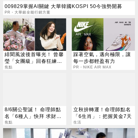
009829掌握AI關鍵 大華韓國KOSPI 50今強勢開募
PR・大華銀全能行銷方案
緋聞風波後首曝光！ 曾馨
踩著空氣，邁向極限，讓
瑩「女團級」回春狂練舞
每一步都輕盈有力
郭董獨自公園散步
焦點
PR・NIKE AIR MAX
8/6關公聖誕！ 命理師點
立秋拚轉運！命理師點名
名「6種人」快拜 求財求
「6生肖」：把握黃金7天
職保平安
焦點
生活