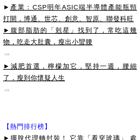
►
產業：CSP明年ASIC端半導體產能瓶頸
打開，博通、世芯、創意、智原、聯發科旺
►腹部脂肪的「剋星」找到了，常吃這幾
物，吃走大肚囊，瘦出小蠻腰
PR
►減肥首選，檸檬加它，堅持一週，腰細
了，瘦到你懷疑人生
PR
【熱門排行榜】
►
擺脫代理轉封裝！ 它靠「看穿玻璃」 處