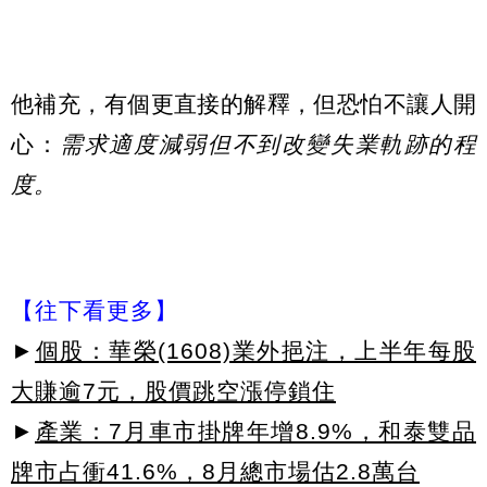
他補充，有個更直接的解釋，但恐怕不讓人開
心：
需求適度減弱但不到改變失業軌跡的程
度。
【往下看更多】
►
個股：華榮(1608)業外挹注，上半年每股
大賺逾7元，股價跳空漲停鎖住
►
產業：7月車市掛牌年增8.9%，和泰雙品
牌市占衝41.6%，8月總市場估2.8萬台