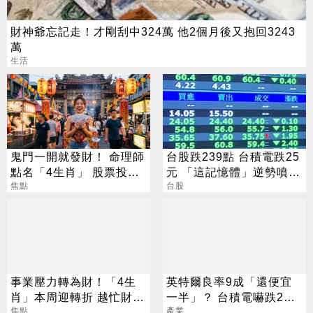
財神爺忘記走！才剛刮中324萬 他2個月後又抱回3243
萬
生活
鬼門一開就發財！ 命理師
台股跌239點 台積電跌25
點名「4生肖」 股票投資
元 「這記憶體」逆勢噴
大翻身
焦點
5%
台股
事業壓力轉為財！「4生
英特爾良率9成「還便宜
肖」本周迎轉折 越忙財運
一半」？ 台積電嚇跌2%
越旺
焦點
專家揭數字背後真相
產業