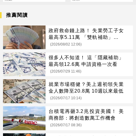
推薦閱讀
政府救命錢上路！ 失業勞工子女
最高享5.11萬 「雙軌補助」一次
看懂
(2026/08/02 12:06)
很多人不知道！ 這「隱藏補助」
最高領12.6萬 申請資格一次看
(2026/07/29 11:46)
就業市場穩健？美上週初領失業
金人數降至20.8萬 10週以來最低
(2026/07/17 10:14)
台積電再砸3.2兆投資美國！ 美
商務部：將創造數萬工作機會
(2026/07/17 08:36)