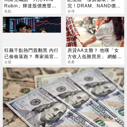
Rubin」輝達股價應聲勁
完！DRAM、NAND價格
揚
焦點
7月再創新高
全球
狂飆千點熱門股翻黑 內行
房貸AA太難？ 他嘆「女
已偷偷落跑？ 專家揭背後
方收入低難買房」 網酸：
警訊
台股
高薪也不會選你
房產