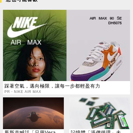
踩著空氣，邁向極限，讓每一步都輕盈有力
PR・NIKE AIR MAX
馬斯克喊話「只用Vera
記憶體「漲價循環」未