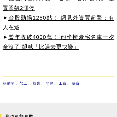
置照飆2漲停
►
台股勁揚1250點！ 網見外資買超驚：有
人在逃
►
曾年收破4000萬！ 他坐擁豪宅名車一夕
全沒了 卻喊「比過去更快樂」
關鍵字：
勞工
、
就業
、
非農
、
工資
、
薪資
您也可能喜歡