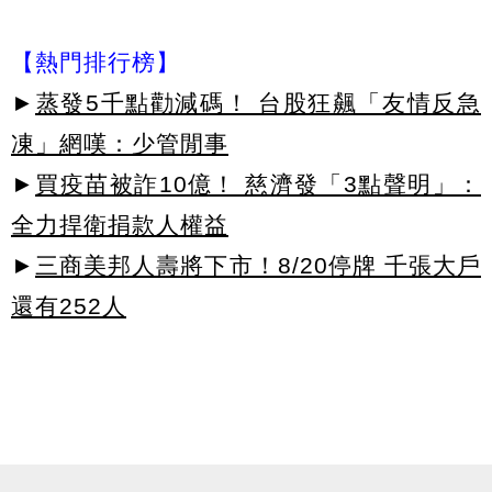
【熱門排行榜】
►
蒸發5千點勸減碼！ 台股狂飆「友情反急
凍」網嘆：少管閒事
►
買疫苗被詐10億！ 慈濟發「3點聲明」：
全力捍衛捐款人權益
►
三商美邦人壽將下市！8/20停牌 千張大戶
還有252人