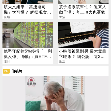
頂大文組畢「當捷運司
孩子選系該幫忙？ 過來人
機」太可惜？ 網揭現實：
勸母湯：考上頂大也憂鬱
高中就能考
職場
生活
他堅守紀律5%停損「一剁
小時候被逼到哭 長大竟靠
就反彈」 網勸：買ETF刪
它吃飯？ 網公認「這3
App
理財
招」最划算
生活
仙桃牌
PR