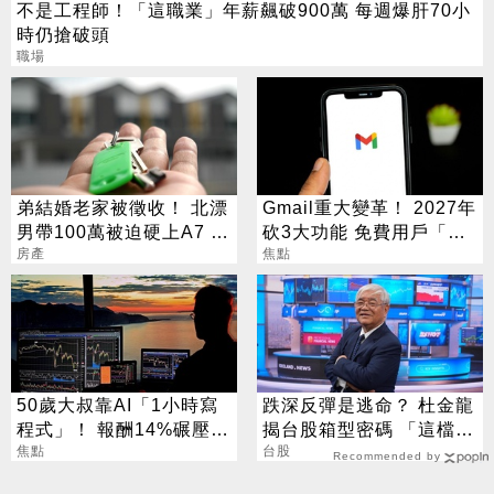
不是工程師！「這職業」年薪飆破900萬 每週爆肝70小
時仍搶破頭
職場
弟結婚老家被徵收！ 北漂
Gmail重大變革！ 2027年
男帶100萬被迫硬上A7 網
砍3大功能 免費用戶「這
見單價驚呆了
房產
好康」不能用了
焦點
50歲大叔靠AI「1小時寫
跌深反彈是逃命？ 杜金龍
程式」！ 報酬14%碾壓標
揭台股箱型密碼 「這檔」
普 直接辭職去炒股
焦點
手腳要快
台股
Recommended by