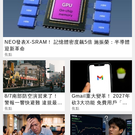
NEO發表X-SRAM！ 記憶體密度飆5倍 施振榮：半導體
迎新革命
焦點
8/7南部防空演習來了！
Gmail重大變革！ 2027年
警報一響快避難 違規最高
砍3大功能 免費用戶「這
開罰15萬
焦點
好康」不能用了
焦點