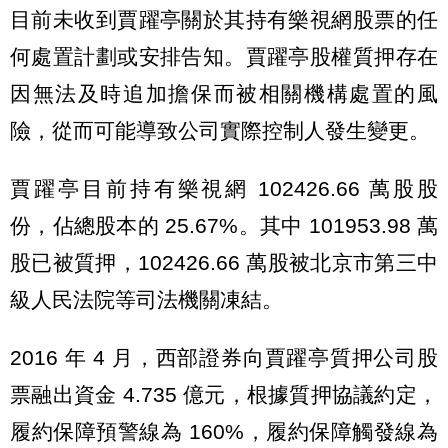
目前未收到賈躍亭關於其持有樂視網股票的任
何處置計劃或安排告知。賈躍亭股權質押存在
因無法及時追加擔保而被相關機構處置的風
險，從而可能導致公司實際控制人發生變更。
賈躍亭目前持有樂視網 102426.66 萬股股
份，佔總股本的 25.67%。其中 101953.98 萬
股已被質押，102426.66 萬股被北京市第三中
級人民法院等司法機關凍結。
2016 年 4 月，西部證券向賈躍亭質押公司股
票融出資金 4.735 億元，根據質押協議約定，
履約保障預警線為 160%，履約保障觸發線為