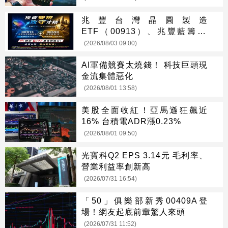
兆豐台灣晶圓製造
ETF（00913）、兆豐藍籌30
ETF（00690） 最新配息時程出
(2026/08/03 09:00)
爐 8/17前買進可參與收益分配
AI軍備競賽太燒錢！ 科技巨頭現
金流集體惡化
(2026/08/01 13:58)
美股全面收紅！亞馬遜狂飆近
16% 台積電ADR漲0.23%
(2026/08/01 09:50)
光寶科Q2 EPS 3.14元 毛利率、
營業利益率創新高
(2026/07/31 16:54)
「50」俱樂部新秀00409A登
場！網友起底前輩驚人來頭
(2026/07/31 11:52)