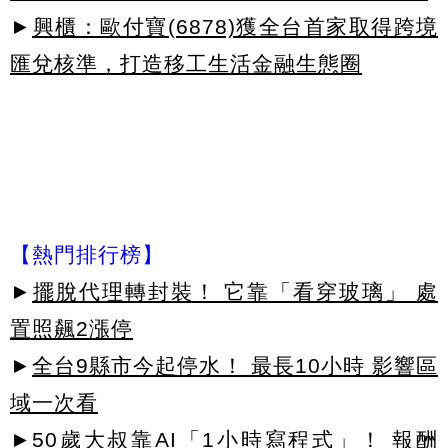
►
興櫃：歐付寶(6878)獲全台首家取得跨境
匯兌核準，打造移工生活金融生態圈
【熱門排行榜】
►
擺脫代理轉封裝！ 它靠「看穿玻璃」 處
置照飆2漲停
►
全台9縣市今起停水！ 最長10小時 影響區
域一次看
►
50歲大叔靠AI「1小時寫程式」！ 報酬