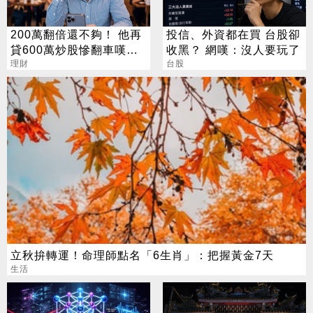
200萬翻倍還不夠！ 他再
投信、外資都在買 台股卻
貸600萬炒股慘翻車嘆：
收黑？ 網嘆：沒人要玩了
拜紫南宮也沒用
理財
台股
立秋拚轉運！命理師點名「6生肖」：把握黃金7天
生活