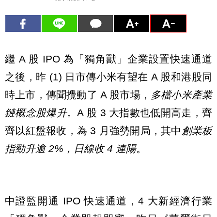
繼 A 股 IPO 為「獨角獸」企業設置快速通道
之後，昨 (1) 日市傳小米有望在 A 股和港股同
時上市，傳聞攪動了 A 股市場，
多檔小米產業
鏈概念股爆升
。A 股 3 大指數也低開高走，齊
齊以紅盤報收，為 3 月強勢開局，其中
創業板
指勁升逾 2%，日線收 4 連陽
。
中證監開通 IPO 快速通道，4 大新經濟行業