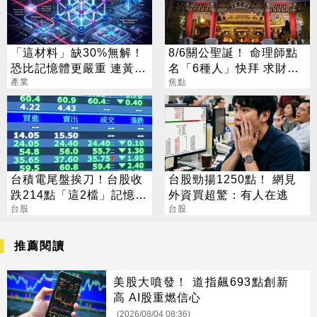
「這材料」缺30%無解！
8/6關公聖誕！ 命理師點
恐比記憶體更嚴重 連黃仁
名「6種人」快拜 求財求
勳都掏錢秒訂
產業
職保平安
焦點
台積電尾盤挨刀！台股收
台股勁揚1250點！ 網見
跌214點「這2檔」記憶體
外資買超驚：有人在逃
逆勢收漲停
台股
台股
推薦閱讀
美股大噴發！ 道指飆693點創新
高 AI股重燃信心
(2026/08/04 08:36)