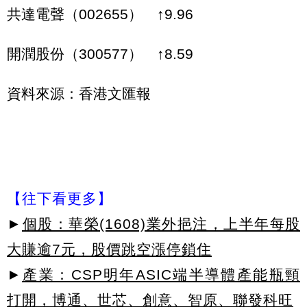
共達電聲（002655） ↑9.96
開潤股份（300577） ↑8.59
資料來源：香港文匯報
【往下看更多】
►
個股：華榮(1608)業外挹注，上半年每股
大賺逾7元，股價跳空漲停鎖住
►
產業：CSP明年ASIC端半導體產能瓶頸
打開，博通、世芯、創意、智原、聯發科旺