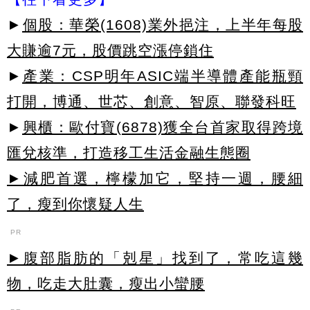
►
個股：華榮(1608)業外挹注，上半年每股
大賺逾7元，股價跳空漲停鎖住
►
產業：CSP明年ASIC端半導體產能瓶頸
打開，博通、世芯、創意、智原、聯發科旺
►
興櫃：歐付寶(6878)獲全台首家取得跨境
匯兌核準，打造移工生活金融生態圈
►減肥首選，檸檬加它，堅持一週，腰細
了，瘦到你懷疑人生
PR
►腹部脂肪的「剋星」找到了，常吃這幾
物，吃走大肚囊，瘦出小蠻腰