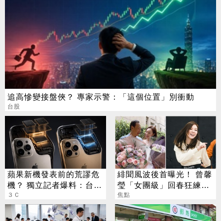
追高慘變接盤俠？ 專家示警：「這個位置」別衝動
台股
蘋果新機發表前的荒謬危
緋聞風波後首曝光！ 曾馨
機？ 獨立記者爆料：台積
瑩「女團級」回春狂練舞
電在等DRAM
３Ｃ
郭董獨自公園散步
焦點