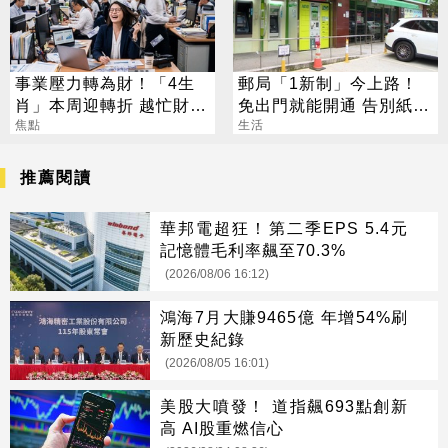
事業壓力轉為財！「4生
郵局「1新制」今上路！
肖」本周迎轉折 越忙財運
免出門就能開通 告別紙本
越旺
焦點
不用跑臨櫃
生活
推薦閱讀
華邦電超狂！第二季EPS 5.4元
記憶體毛利率飆至70.3%
(2026/08/06 16:12)
鴻海7月大賺9465億 年增54%刷
新歷史紀錄
(2026/08/05 16:01)
美股大噴發！ 道指飆693點創新
高 AI股重燃信心