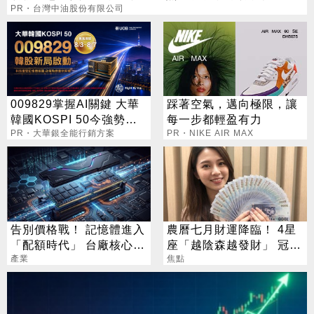
PR・台灣中油股份有限公司
009829掌握AI關鍵 大華
踩著空氣，邁向極限，讓
韓國KOSPI 50今強勢開
每一步都輕盈有力
募
PR・大華銀全能行銷方案
PR・NIKE AIR MAX
告別價格戰！ 記憶體進入
農曆七月財運降臨！ 4星
「配額時代」 台廠核心指
座「越陰森越發財」 冠軍
標一次看
產業
賺到翻
焦點