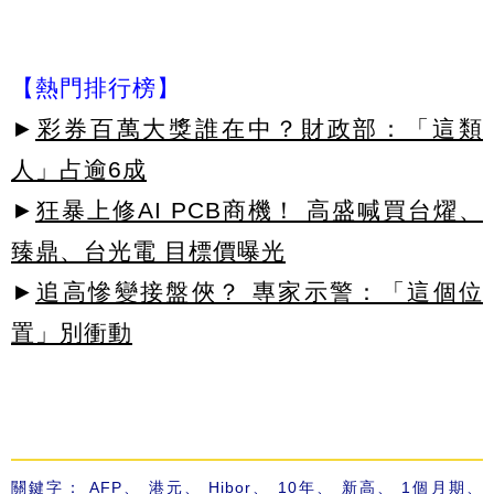
【熱門排行榜】
►
彩券百萬大獎誰在中？財政部：「這類
人」占逾6成
►
狂暴上修AI PCB商機！ 高盛喊買台燿、
臻鼎、台光電 目標價曝光
►
追高慘變接盤俠？ 專家示警：「這個位
置」別衝動
關鍵字：
AFP
、
港元
、
Hibor
、
10年
、
新高
、
1個月期
、