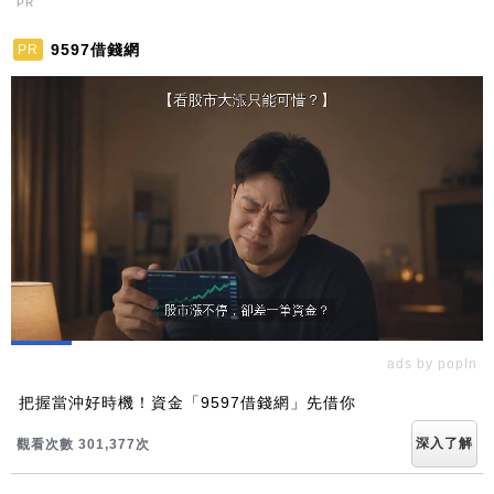
PR
9597借錢網
PR
ads by popIn
把握當沖好時機！資金「9597借錢網」先借你
深入了解
觀看次數 301,377次