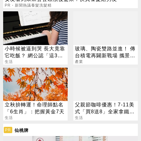
PR・新聞熱議養髮洗髮精
小時候被逼到哭 長大竟靠
玻璃、陶瓷雙路並進！ 傳
它吃飯？ 網公認「這3
台積電再闢新戰場 攜景碩
招」最划算
生活
布局類EMIB
產業
立秋拚轉運！命理師點名
父親節咖啡優惠！7-11美
「6生肖」：把握黃金7天
式「買8送8」全家拿鐵2
生活
杯85元
生活
仙桃牌
PR