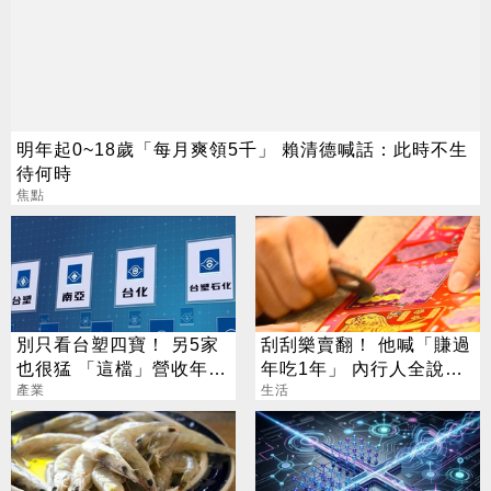
明年起0~18歲「每月爽領5千」 賴清德喊話：此時不生
待何時
焦點
別只看台塑四寶！ 另5家
刮刮樂賣翻！ 他喊「賺過
也很猛 「這檔」營收年增
年吃1年」 內行人全說
衝7倍
產業
了：生存不易
生活