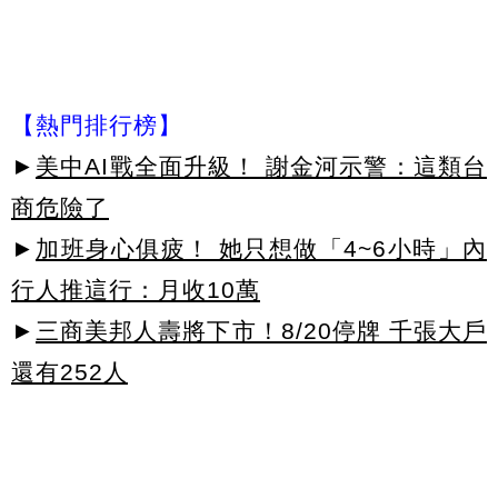
【熱門排行榜】
►
美中AI戰全面升級！ 謝金河示警：這類台
商危險了
►
加班身心俱疲！ 她只想做「4~6小時」內
行人推這行：月收10萬
►
三商美邦人壽將下市！8/20停牌 千張大戶
還有252人