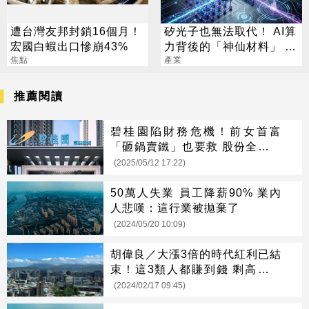
遭台灣友邦封鎖16個月！
矽光子也無法取代！ AI算
宏國白蝦出口慘崩43%
力背後的「神仙材料」 這
焦點
幾家默默爆賺
產業
推薦閱讀
碧桂園陷財務危機！前女首富
「砸鍋賣鐵」也要救 股份全抵押
了
(2025/05/12 17:22)
50萬人失業 員工降薪90% 業內
人悲嘆：這行業被拋棄了
(2024/05/20 10:09)
胡偉良／大漲3倍的時代紅利已結
束！這3類人都賺到錢 剩高房價
等買單
(2024/02/17 09:45)