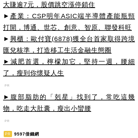
大賺逾7元，股價跳空漲停鎖住
►
產業：CSP明年ASIC端半導體產能瓶頸
打開，博通、世芯、創意、智原、聯發科旺
►
興櫃：歐付寶(6878)獲全台首家取得跨境
匯兌核準，打造移工生活金融生態圈
►減肥首選，檸檬加它，堅持一週，腰細
了，瘦到你懷疑人生
PR
►腹部脂肪的「剋星」找到了，常吃這幾
物，吃走大肚囊，瘦出小蠻腰
PR
9597借錢網
PR