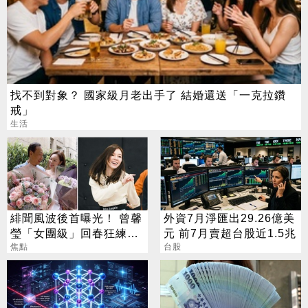
找不到對象？ 國家級月老出手了 結婚還送「一克拉鑽
戒」
生活
緋聞風波後首曝光！ 曾馨
外資7月淨匯出29.26億美
瑩「女團級」回春狂練舞
元 前7月賣超台股近1.5兆
郭董獨自公園散步
焦點
台股