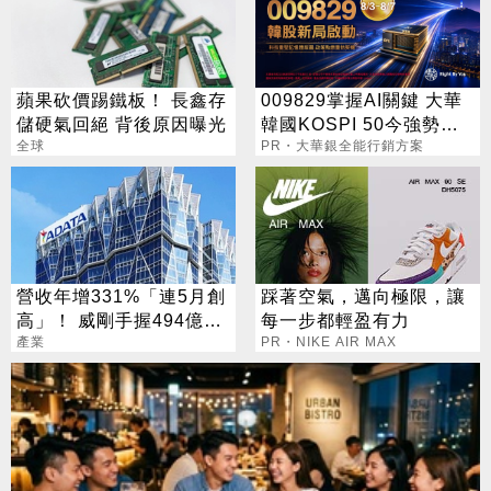
蘋果砍價踢鐵板！ 長鑫存
009829掌握AI關鍵 大華
儲硬氣回絕 背後原因曝光
韓國KOSPI 50今強勢開
全球
募
PR・大華銀全能行銷方案
營收年增331%「連5月創
踩著空氣，邁向極限，讓
高」！ 威剛手握494億庫
每一步都輕盈有力
存：明年會更缺
產業
PR・NIKE AIR MAX