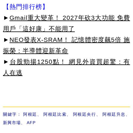
【熱門排行榜】
►
Gmail重大變革！ 2027年砍3大功能 免費
用戶「這好康」不能用了
►
NEO發表X-SRAM！ 記憶體密度飆5倍 施
振榮：半導體迎新革命
►
台股勁揚1250點！ 網見外資買超驚：有
人在逃
關鍵字：
阿根廷
、
阿根廷比索
、
阿根廷央行
、
阿根廷升息
、
新興市場
、
AFP