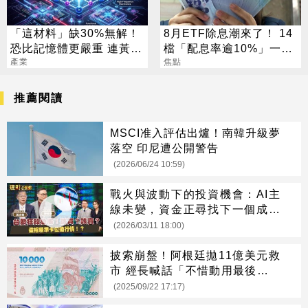
「這材料」缺30%無解！
8月ETF除息潮來了！ 14
恐比記憶體更嚴重 連黃仁
檔「配息率逾10%」一次
勳都掏錢秒訂
產業
看
焦點
推薦閱讀
MSCI准入評估出爐！南韓升級夢
落空 印尼遭公開警告
(2026/06/24 10:59)
戰火與波動下的投資機會：AI主
線未變，資金正尋找下一個成長
市場
(2026/03/11 18:00)
披索崩盤！阿根廷拋11億美元救
市 經長喊話「不惜動用最後一分
錢」
(2025/09/22 17:17)