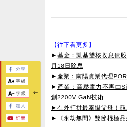
【往下看更多】
►
基金：凱基雙核收息債股平
月18日除息
►
產業：南陽實業代理POR
►
產業：高壓電力不再由SiC主
創2200V GaN技術
►在外打拼最牽掛父母！龜鹿U
►《永劫無間》雙節棍極品