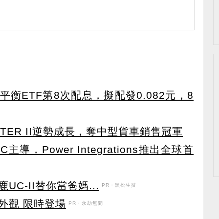
衡ETF第8次配息，擬配發0.082元，8
TER II逆勢成長，奪中型貨車銷售冠軍
導，Power Integrations推出全球首
C-II替你當爸媽...
PR・黑松生技
外觀 限時登場
PR・永劫無間