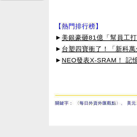
【熱門排行榜】
►
美銀豪砸81億「幫員工打
►
台塑四寶衝了！「新科萬金
►
NEO發表X-SRAM！
關鍵字：
〈每日外資外匯觀點〉
、
美元