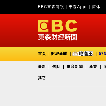
EBC東森電視
｜
東森Apps
｜
简体
首頁
財經新聞
57
最新
焦點
影音新聞
產業
其它