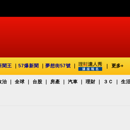
新聞王
57爆新聞
夢想街57號
更多+
政治
全球
台股
房產
汽車
理財
３Ｃ
生