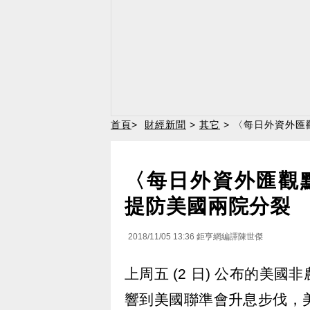
首頁
>
財經新聞
>
其它
> 〈每日外資外匯
〈每日外資外匯觀
提防美國兩院分裂
2018/11/05 13:36
鉅亨網編譯陳世傑
上周五 (2 日) 公布的美
響到美國聯準會升息步伐，